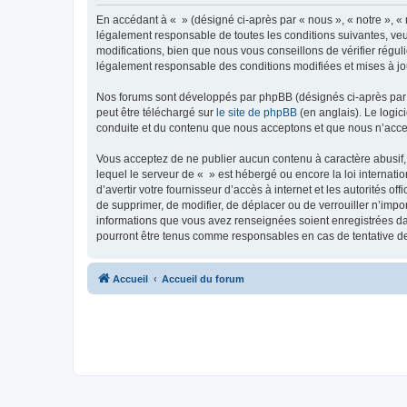
En accédant à « » (désigné ci-après par « nous », « notre », « 
légalement responsable de toutes les conditions suivantes, veu
modifications, bien que nous vous conseillons de vérifier régul
légalement responsable des conditions modifiées et mises à jo
Nos forums sont développés par phpBB (désignés ci-après par «
peut être téléchargé sur
le site de phpBB
(en anglais). Le logic
conduite et du contenu que nous acceptons et que nous n’acce
Vous acceptez de ne publier aucun contenu à caractère abusif, 
lequel le serveur de « » est hébergé ou encore la loi internati
d’avertir votre fournisseur d’accès à internet et les autorités o
de supprimer, de modifier, de déplacer ou de verrouiller n’impo
informations que vous avez renseignées soient enregistrées da
pourront être tenus comme responsables en cas de tentative d
Accueil
Accueil du forum