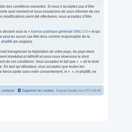
able des conditions suivantes. Si vous n’acceptez pas d’être
importe quel moment et nous essaierons de vous informer de ces
s modifications aient été effectuées, vous acceptez d’être
ns déclaré sous la «
licence publique générale GNU 2.0
» et qui
ed ne peut en aucun cas être tenu comme responsable de la
de phpBB
(en anglais).
ait transgresser la législation de votre pays, du pays dans
nt immédiat et définitif et nous nous réservons le droit
ent de ces conditions. Vous acceptez le fait que « » ait le droit
 En tant qu’utilisateur, vous acceptez que toutes les
 tierce partie sans votre consentement, ni « », ni phpBB, ne
 contacter
Supprimer les cookies
Fuseau horaire sur
UTC+02:00