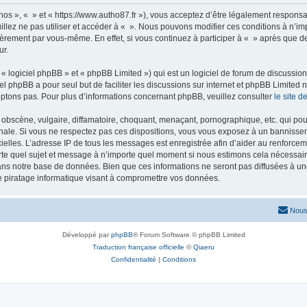
nos », « » et « https://www.autho87.fr »), vous acceptez d’être légalement respons
illez ne pas utiliser et accéder à « ». Nous pouvons modifier ces conditions à n’
ièrement par vous-même. En effet, si vous continuez à participer à « » après que de
ur.
 logiciel phpBB » et « phpBB Limited ») qui est un logiciel de forum de discussio
iel phpBB a pour seul but de faciliter les discussions sur internet et phpBB Limit
ptons pas. Pour plus d’informations concernant phpBB, veuillez consulter
le site 
obscène, vulgaire, diffamatoire, choquant, menaçant, pornographique, etc. qui pourr
onale. Si vous ne respectez pas ces dispositions, vous vous exposez à un bannisseme
fficielles. L’adresse IP de tous les messages est enregistrée afin d’aider au renforcem
rte quel sujet et message à n’importe quel moment si nous estimons cela nécessaire.
ns notre base de données. Bien que ces informations ne seront pas diffusées à une
e piratage informatique visant à compromettre vos données.
Nous
Développé par
phpBB
® Forum Software © phpBB Limited
Traduction française officielle
©
Qiaeru
Confidentialité
|
Conditions