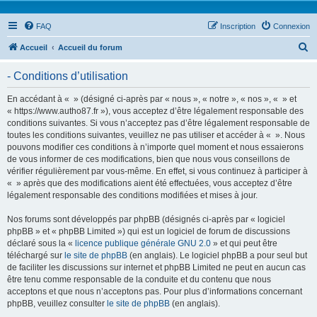
FAQ
Inscription
Connexion
R
Accueil
Accueil du forum
e
- Conditions d’utilisation
c
h
En accédant à « » (désigné ci-après par « nous », « notre », « nos », « » et
« https://www.autho87.fr »), vous acceptez d’être légalement responsable des
e
conditions suivantes. Si vous n’acceptez pas d’être légalement responsable de
r
toutes les conditions suivantes, veuillez ne pas utiliser et accéder à « ». Nous
pouvons modifier ces conditions à n’importe quel moment et nous essaierons
c
de vous informer de ces modifications, bien que nous vous conseillons de
h
vérifier régulièrement par vous-même. En effet, si vous continuez à participer à
« » après que des modifications aient été effectuées, vous acceptez d’être
e
légalement responsable des conditions modifiées et mises à jour.
r
Nos forums sont développés par phpBB (désignés ci-après par « logiciel
phpBB » et « phpBB Limited ») qui est un logiciel de forum de discussions
déclaré sous la «
licence publique générale GNU 2.0
» et qui peut être
téléchargé sur
le site de phpBB
(en anglais). Le logiciel phpBB a pour seul but
de faciliter les discussions sur internet et phpBB Limited ne peut en aucun cas
être tenu comme responsable de la conduite et du contenu que nous
acceptons et que nous n’acceptons pas. Pour plus d’informations concernant
phpBB, veuillez consulter
le site de phpBB
(en anglais).