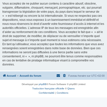
Vous acceptez de ne publier aucun contenu à caractère abusif, obscène,
vulgaire, diffamatoire, choquant, menaçant, pornographique, etc. qui pourrait
transgresser la législation de votre pays, du pays dans lequel le serveur de
« » est hébergé ou encore la loi internationale. Si vous ne respectez pas ces
dispositions, vous vous exposez à un bannissement immédiat et définitif et
nous nous réservons le droit d’avertir votre fournisseur d’accès à internet et les
autorités officielles. L’adresse IP de tous les messages est enregistrée afin
d’aider au renforcement de ces conditions. Vous acceptez le fait que « » ait le
droit de supprimer, de modifier, de déplacer ou de verrouiller n’importe quel
sujet et message à n’importe quel moment si nous estimons cela nécessaire.
En tant qu’utilisateur, vous acceptez que toutes les informations que vous avez
renseignées soient enregistrées dans notre base de données. Bien que ces
informations ne seront pas diffusées à une tierce partie sans votre
consentement, ni « », ni phpBB, ne pourront être tenus comme responsables
en cas de tentative de piratage informatique visant à compromettre vos
données.
Accueil
Accueil du forum
Fuseau horaire sur
UTC+02:00
Développé par
phpBB
® Forum Software © phpBB Limited
Traduction française officielle
©
Qiaeru
Confidentialité
|
Conditions