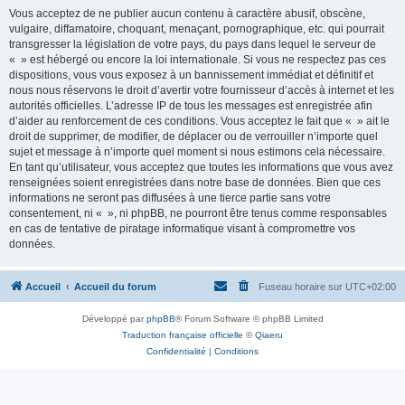
Vous acceptez de ne publier aucun contenu à caractère abusif, obscène,
vulgaire, diffamatoire, choquant, menaçant, pornographique, etc. qui pourrait
transgresser la législation de votre pays, du pays dans lequel le serveur de
« » est hébergé ou encore la loi internationale. Si vous ne respectez pas ces
dispositions, vous vous exposez à un bannissement immédiat et définitif et
nous nous réservons le droit d’avertir votre fournisseur d’accès à internet et les
autorités officielles. L’adresse IP de tous les messages est enregistrée afin
d’aider au renforcement de ces conditions. Vous acceptez le fait que « » ait le
droit de supprimer, de modifier, de déplacer ou de verrouiller n’importe quel
sujet et message à n’importe quel moment si nous estimons cela nécessaire.
En tant qu’utilisateur, vous acceptez que toutes les informations que vous avez
renseignées soient enregistrées dans notre base de données. Bien que ces
informations ne seront pas diffusées à une tierce partie sans votre
consentement, ni « », ni phpBB, ne pourront être tenus comme responsables
en cas de tentative de piratage informatique visant à compromettre vos
données.
Accueil
Accueil du forum
Fuseau horaire sur
UTC+02:00
Développé par
phpBB
® Forum Software © phpBB Limited
Traduction française officielle
©
Qiaeru
Confidentialité
|
Conditions