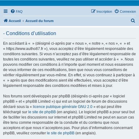
FAQ
Inscription
Connexion
R
Accueil
Accueil du forum
e
- Conditions d’utilisation
c
h
En accédant à « » (désigné ci-après par « nous », « notre », « nos », « » et
« https://www.autho87.fr »), vous acceptez d’être légalement responsable des
e
conditions suivantes. Si vous n’acceptez pas d’être légalement responsable de
r
toutes les conditions suivantes, veuillez ne pas utiliser et accéder à « ». Nous
pouvons modifier ces conditions à n’importe quel moment et nous essaierons
c
de vous informer de ces modifications, bien que nous vous conseillons de
h
vérifier régulièrement par vous-même. En effet, si vous continuez à participer à
« » après que des modifications aient été effectuées, vous acceptez d’être
e
légalement responsable des conditions modifiées et mises à jour.
r
Nos forums sont développés par phpBB (désignés ci-après par « logiciel
phpBB » et « phpBB Limited ») qui est un logiciel de forum de discussions
déclaré sous la «
licence publique générale GNU 2.0
» et qui peut être
téléchargé sur
le site de phpBB
(en anglais). Le logiciel phpBB a pour seul but
de faciliter les discussions sur internet et phpBB Limited ne peut en aucun cas
être tenu comme responsable de la conduite et du contenu que nous
acceptons et que nous n’acceptons pas. Pour plus d’informations concernant
phpBB, veuillez consulter
le site de phpBB
(en anglais).