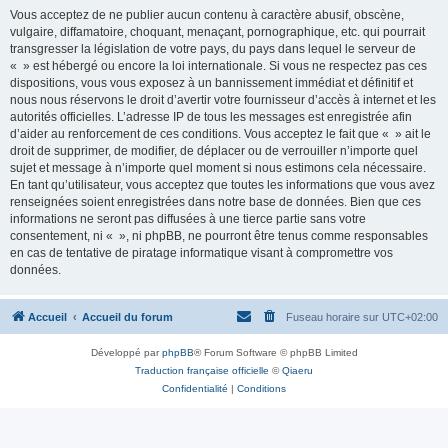
Vous acceptez de ne publier aucun contenu à caractère abusif, obscène,
vulgaire, diffamatoire, choquant, menaçant, pornographique, etc. qui pourrait
transgresser la législation de votre pays, du pays dans lequel le serveur de
« » est hébergé ou encore la loi internationale. Si vous ne respectez pas ces
dispositions, vous vous exposez à un bannissement immédiat et définitif et
nous nous réservons le droit d’avertir votre fournisseur d’accès à internet et les
autorités officielles. L’adresse IP de tous les messages est enregistrée afin
d’aider au renforcement de ces conditions. Vous acceptez le fait que « » ait le
droit de supprimer, de modifier, de déplacer ou de verrouiller n’importe quel
sujet et message à n’importe quel moment si nous estimons cela nécessaire.
En tant qu’utilisateur, vous acceptez que toutes les informations que vous avez
renseignées soient enregistrées dans notre base de données. Bien que ces
informations ne seront pas diffusées à une tierce partie sans votre
consentement, ni « », ni phpBB, ne pourront être tenus comme responsables
en cas de tentative de piratage informatique visant à compromettre vos
données.
Accueil
Accueil du forum
Fuseau horaire sur
UTC+02:00
Développé par
phpBB
® Forum Software © phpBB Limited
Traduction française officielle
©
Qiaeru
Confidentialité
|
Conditions