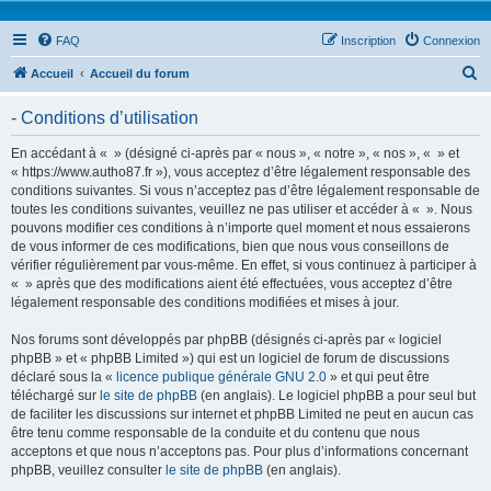
FAQ
Inscription
Connexion
R
Accueil
Accueil du forum
e
- Conditions d’utilisation
c
h
En accédant à « » (désigné ci-après par « nous », « notre », « nos », « » et
« https://www.autho87.fr »), vous acceptez d’être légalement responsable des
e
conditions suivantes. Si vous n’acceptez pas d’être légalement responsable de
r
toutes les conditions suivantes, veuillez ne pas utiliser et accéder à « ». Nous
pouvons modifier ces conditions à n’importe quel moment et nous essaierons
c
de vous informer de ces modifications, bien que nous vous conseillons de
h
vérifier régulièrement par vous-même. En effet, si vous continuez à participer à
« » après que des modifications aient été effectuées, vous acceptez d’être
e
légalement responsable des conditions modifiées et mises à jour.
r
Nos forums sont développés par phpBB (désignés ci-après par « logiciel
phpBB » et « phpBB Limited ») qui est un logiciel de forum de discussions
déclaré sous la «
licence publique générale GNU 2.0
» et qui peut être
téléchargé sur
le site de phpBB
(en anglais). Le logiciel phpBB a pour seul but
de faciliter les discussions sur internet et phpBB Limited ne peut en aucun cas
être tenu comme responsable de la conduite et du contenu que nous
acceptons et que nous n’acceptons pas. Pour plus d’informations concernant
phpBB, veuillez consulter
le site de phpBB
(en anglais).