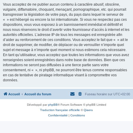
Vous acceptez de ne publier aucun contenu à caractère abusif, obscène,
vulgaire, diffamatoire, choquant, menaçant, pornographique, etc. qui pourrait
transgresser la législation de votre pays, du pays dans lequel le serveur de
« » est hébergé ou encore la loi internationale. Si vous ne respectez pas ces
dispositions, vous vous exposez à un bannissement immédiat et définitif et
nous nous réservons le droit d’avertir votre fournisseur d’accès à internet et les
autorités officielles. L’adresse IP de tous les messages est enregistrée afin
d’aider au renforcement de ces conditions. Vous acceptez le fait que « » ait le
droit de supprimer, de modifier, de déplacer ou de verrouiller n’importe quel
sujet et message à n’importe quel moment si nous estimons cela nécessaire.
En tant qu’utilisateur, vous acceptez que toutes les informations que vous avez
renseignées soient enregistrées dans notre base de données. Bien que ces
informations ne seront pas diffusées à une tierce partie sans votre
consentement, ni « », ni phpBB, ne pourront être tenus comme responsables
en cas de tentative de piratage informatique visant à compromettre vos
données.
Accueil
Accueil du forum
Fuseau horaire sur
UTC+02:00
Développé par
phpBB
® Forum Software © phpBB Limited
Traduction française officielle
©
Qiaeru
Confidentialité
|
Conditions