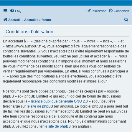
FAQ
Inscription
Connexion
R
Accueil
Accueil du forum
e
- Conditions d’utilisation
c
h
En accédant à « » (désigné ci-après par « nous », « notre », « nos », « » et
« https://www.autho87.fr »), vous acceptez d’être légalement responsable des
e
conditions suivantes. Si vous n’acceptez pas d’être légalement responsable de
r
toutes les conditions suivantes, veuillez ne pas utiliser et accéder à « ». Nous
pouvons modifier ces conditions à n’importe quel moment et nous essaierons
c
de vous informer de ces modifications, bien que nous vous conseillons de
h
vérifier régulièrement par vous-même. En effet, si vous continuez à participer à
« » après que des modifications aient été effectuées, vous acceptez d’être
e
légalement responsable des conditions modifiées et mises à jour.
r
Nos forums sont développés par phpBB (désignés ci-après par « logiciel
phpBB » et « phpBB Limited ») qui est un logiciel de forum de discussions
déclaré sous la «
licence publique générale GNU 2.0
» et qui peut être
téléchargé sur
le site de phpBB
(en anglais). Le logiciel phpBB a pour seul but
de faciliter les discussions sur internet et phpBB Limited ne peut en aucun cas
être tenu comme responsable de la conduite et du contenu que nous
acceptons et que nous n’acceptons pas. Pour plus d’informations concernant
phpBB, veuillez consulter
le site de phpBB
(en anglais).