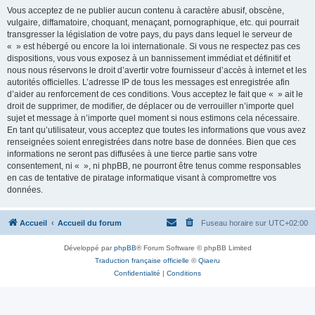
Vous acceptez de ne publier aucun contenu à caractère abusif, obscène,
vulgaire, diffamatoire, choquant, menaçant, pornographique, etc. qui pourrait
transgresser la législation de votre pays, du pays dans lequel le serveur de
« » est hébergé ou encore la loi internationale. Si vous ne respectez pas ces
dispositions, vous vous exposez à un bannissement immédiat et définitif et
nous nous réservons le droit d’avertir votre fournisseur d’accès à internet et les
autorités officielles. L’adresse IP de tous les messages est enregistrée afin
d’aider au renforcement de ces conditions. Vous acceptez le fait que « » ait le
droit de supprimer, de modifier, de déplacer ou de verrouiller n’importe quel
sujet et message à n’importe quel moment si nous estimons cela nécessaire.
En tant qu’utilisateur, vous acceptez que toutes les informations que vous avez
renseignées soient enregistrées dans notre base de données. Bien que ces
informations ne seront pas diffusées à une tierce partie sans votre
consentement, ni « », ni phpBB, ne pourront être tenus comme responsables
en cas de tentative de piratage informatique visant à compromettre vos
données.
Accueil
Accueil du forum
Fuseau horaire sur
UTC+02:00
Développé par
phpBB
® Forum Software © phpBB Limited
Traduction française officielle
©
Qiaeru
Confidentialité
|
Conditions