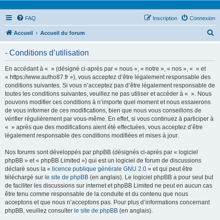
FAQ
Inscription
Connexion
R
Accueil
Accueil du forum
e
- Conditions d’utilisation
c
h
En accédant à « » (désigné ci-après par « nous », « notre », « nos », « » et
« https://www.autho87.fr »), vous acceptez d’être légalement responsable des
e
conditions suivantes. Si vous n’acceptez pas d’être légalement responsable de
r
toutes les conditions suivantes, veuillez ne pas utiliser et accéder à « ». Nous
pouvons modifier ces conditions à n’importe quel moment et nous essaierons
c
de vous informer de ces modifications, bien que nous vous conseillons de
h
vérifier régulièrement par vous-même. En effet, si vous continuez à participer à
« » après que des modifications aient été effectuées, vous acceptez d’être
e
légalement responsable des conditions modifiées et mises à jour.
r
Nos forums sont développés par phpBB (désignés ci-après par « logiciel
phpBB » et « phpBB Limited ») qui est un logiciel de forum de discussions
déclaré sous la «
licence publique générale GNU 2.0
» et qui peut être
téléchargé sur
le site de phpBB
(en anglais). Le logiciel phpBB a pour seul but
de faciliter les discussions sur internet et phpBB Limited ne peut en aucun cas
être tenu comme responsable de la conduite et du contenu que nous
acceptons et que nous n’acceptons pas. Pour plus d’informations concernant
phpBB, veuillez consulter
le site de phpBB
(en anglais).