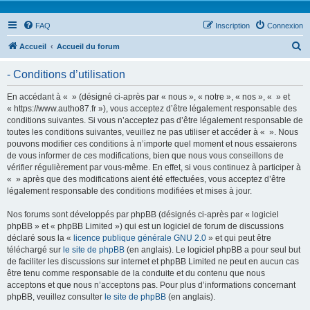
FAQ
Inscription
Connexion
R
Accueil
Accueil du forum
e
- Conditions d’utilisation
c
h
En accédant à « » (désigné ci-après par « nous », « notre », « nos », « » et
« https://www.autho87.fr »), vous acceptez d’être légalement responsable des
e
conditions suivantes. Si vous n’acceptez pas d’être légalement responsable de
r
toutes les conditions suivantes, veuillez ne pas utiliser et accéder à « ». Nous
pouvons modifier ces conditions à n’importe quel moment et nous essaierons
c
de vous informer de ces modifications, bien que nous vous conseillons de
h
vérifier régulièrement par vous-même. En effet, si vous continuez à participer à
« » après que des modifications aient été effectuées, vous acceptez d’être
e
légalement responsable des conditions modifiées et mises à jour.
r
Nos forums sont développés par phpBB (désignés ci-après par « logiciel
phpBB » et « phpBB Limited ») qui est un logiciel de forum de discussions
déclaré sous la «
licence publique générale GNU 2.0
» et qui peut être
téléchargé sur
le site de phpBB
(en anglais). Le logiciel phpBB a pour seul but
de faciliter les discussions sur internet et phpBB Limited ne peut en aucun cas
être tenu comme responsable de la conduite et du contenu que nous
acceptons et que nous n’acceptons pas. Pour plus d’informations concernant
phpBB, veuillez consulter
le site de phpBB
(en anglais).