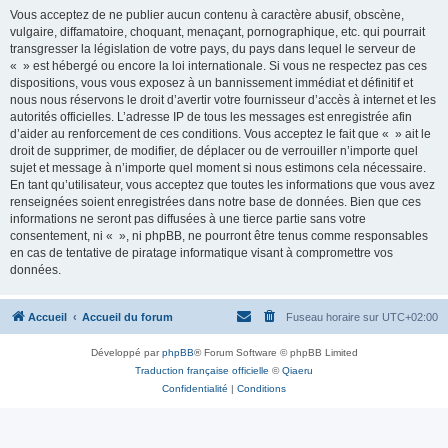
Vous acceptez de ne publier aucun contenu à caractère abusif, obscène,
vulgaire, diffamatoire, choquant, menaçant, pornographique, etc. qui pourrait
transgresser la législation de votre pays, du pays dans lequel le serveur de
« » est hébergé ou encore la loi internationale. Si vous ne respectez pas ces
dispositions, vous vous exposez à un bannissement immédiat et définitif et
nous nous réservons le droit d’avertir votre fournisseur d’accès à internet et les
autorités officielles. L’adresse IP de tous les messages est enregistrée afin
d’aider au renforcement de ces conditions. Vous acceptez le fait que « » ait le
droit de supprimer, de modifier, de déplacer ou de verrouiller n’importe quel
sujet et message à n’importe quel moment si nous estimons cela nécessaire.
En tant qu’utilisateur, vous acceptez que toutes les informations que vous avez
renseignées soient enregistrées dans notre base de données. Bien que ces
informations ne seront pas diffusées à une tierce partie sans votre
consentement, ni « », ni phpBB, ne pourront être tenus comme responsables
en cas de tentative de piratage informatique visant à compromettre vos
données.
Accueil
Accueil du forum
Fuseau horaire sur
UTC+02:00
Développé par
phpBB
® Forum Software © phpBB Limited
Traduction française officielle
©
Qiaeru
Confidentialité
|
Conditions