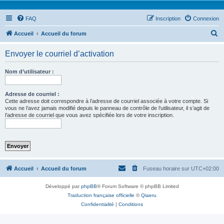
FAQ
Inscription
Connexion
R
Accueil
Accueil du forum
e
Envoyer le courriel d’activation
c
h
Nom d’utilisateur :
e
r
Adresse de courriel :
Cette adresse doit correspondre à l’adresse de courriel associée à votre compte. Si
c
vous ne l’avez jamais modifié depuis le panneau de contrôle de l’utilisateur, il s’agit de
l’adresse de courriel que vous avez spécifiée lors de votre inscription.
h
e
r
Accueil
Accueil du forum
Fuseau horaire sur
UTC+02:00
Développé par
phpBB
® Forum Software © phpBB Limited
Traduction française officielle
©
Qiaeru
Confidentialité
|
Conditions