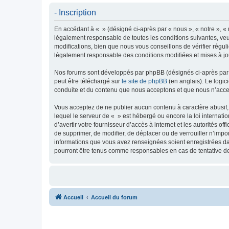
- Inscription
En accédant à « » (désigné ci-après par « nous », « notre », « 
légalement responsable de toutes les conditions suivantes, veu
modifications, bien que nous vous conseillons de vérifier régul
légalement responsable des conditions modifiées et mises à jo
Nos forums sont développés par phpBB (désignés ci-après par «
peut être téléchargé sur
le site de phpBB
(en anglais). Le logic
conduite et du contenu que nous acceptons et que nous n’acce
Vous acceptez de ne publier aucun contenu à caractère abusif, 
lequel le serveur de « » est hébergé ou encore la loi internati
d’avertir votre fournisseur d’accès à internet et les autorités o
de supprimer, de modifier, de déplacer ou de verrouiller n’impo
informations que vous avez renseignées soient enregistrées da
pourront être tenus comme responsables en cas de tentative d
Accueil
Accueil du forum