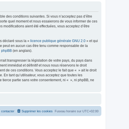
able des conditions suivantes. Si vous n’acceptez pas d’être
importe quel moment et nous essaierons de vous informer de ces
s modifications aient été effectuées, vous acceptez d’être
ns déclaré sous la «
licence publique générale GNU 2.0
» et qui
ed ne peut en aucun cas être tenu comme responsable de la
de phpBB
(en anglais).
ait transgresser la législation de votre pays, du pays dans
nt immédiat et définitif et nous nous réservons le droit
ent de ces conditions. Vous acceptez le fait que « » ait le droit
 En tant qu’utilisateur, vous acceptez que toutes les
 tierce partie sans votre consentement, ni « », ni phpBB, ne
 contacter
Supprimer les cookies
Fuseau horaire sur
UTC+02:00