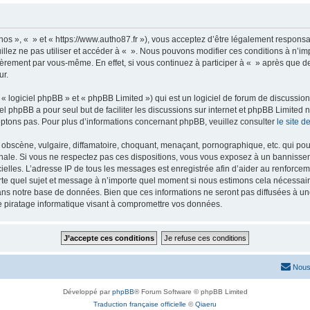
nos », « » et « https://www.autho87.fr »), vous acceptez d’être légalement respons
illez ne pas utiliser et accéder à « ». Nous pouvons modifier ces conditions à n’
ièrement par vous-même. En effet, si vous continuez à participer à « » après que de
ur.
 logiciel phpBB » et « phpBB Limited ») qui est un logiciel de forum de discussio
iel phpBB a pour seul but de faciliter les discussions sur internet et phpBB Limit
ptons pas. Pour plus d’informations concernant phpBB, veuillez consulter
le site 
obscène, vulgaire, diffamatoire, choquant, menaçant, pornographique, etc. qui pourr
onale. Si vous ne respectez pas ces dispositions, vous vous exposez à un bannisseme
fficielles. L’adresse IP de tous les messages est enregistrée afin d’aider au renforcem
rte quel sujet et message à n’importe quel moment si nous estimons cela nécessaire.
ns notre base de données. Bien que ces informations ne seront pas diffusées à une
e piratage informatique visant à compromettre vos données.
Nous
Développé par
phpBB
® Forum Software © phpBB Limited
Traduction française officielle
©
Qiaeru