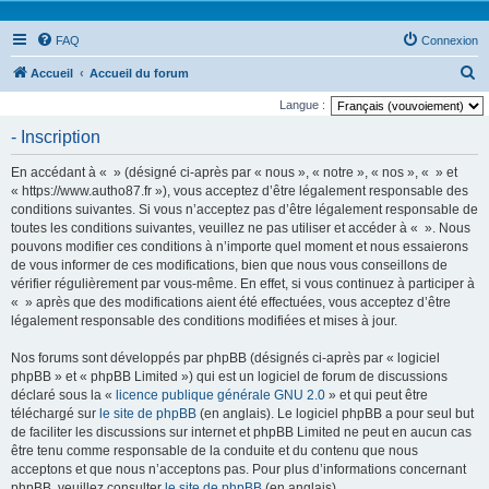
FAQ
Connexion
R
Accueil
Accueil du forum
e
Langue :
c
- Inscription
h
En accédant à « » (désigné ci-après par « nous », « notre », « nos », « » et
e
« https://www.autho87.fr »), vous acceptez d’être légalement responsable des
r
conditions suivantes. Si vous n’acceptez pas d’être légalement responsable de
toutes les conditions suivantes, veuillez ne pas utiliser et accéder à « ». Nous
c
pouvons modifier ces conditions à n’importe quel moment et nous essaierons
h
de vous informer de ces modifications, bien que nous vous conseillons de
e
vérifier régulièrement par vous-même. En effet, si vous continuez à participer à
« » après que des modifications aient été effectuées, vous acceptez d’être
r
légalement responsable des conditions modifiées et mises à jour.
Nos forums sont développés par phpBB (désignés ci-après par « logiciel
phpBB » et « phpBB Limited ») qui est un logiciel de forum de discussions
déclaré sous la «
licence publique générale GNU 2.0
» et qui peut être
téléchargé sur
le site de phpBB
(en anglais). Le logiciel phpBB a pour seul but
de faciliter les discussions sur internet et phpBB Limited ne peut en aucun cas
être tenu comme responsable de la conduite et du contenu que nous
acceptons et que nous n’acceptons pas. Pour plus d’informations concernant
phpBB, veuillez consulter
le site de phpBB
(en anglais).