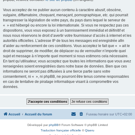
Vous acceptez de ne publier aucun contenu à caractère abusif, obscène,
vulgaire, diffamatoire, choquant, menaçant, pornographique, etc. qui pourrait
transgresser la législation de votre pays, du pays dans lequel le serveur de
« » est hébergé ou encore la loi internationale. Si vous ne respectez pas ces
dispositions, vous vous exposez à un bannissement immédiat et définitif et
nous nous réservons le droit d’avertir votre fournisseur d’accès à internet et les
autorités officielles. L’adresse IP de tous les messages est enregistrée afin
d’aider au renforcement de ces conditions. Vous acceptez le fait que « » ait le
droit de supprimer, de modifier, de déplacer ou de verrouiller n’importe quel
sujet et message à n’importe quel moment si nous estimons cela nécessaire.
En tant qu’utilisateur, vous acceptez que toutes les informations que vous avez
renseignées soient enregistrées dans notre base de données. Bien que ces
informations ne seront pas diffusées à une tierce partie sans votre
consentement, ni « », ni phpBB, ne pourront être tenus comme responsables
en cas de tentative de piratage informatique visant à compromettre vos
données.
Accueil
Accueil du forum
Fuseau horaire sur
UTC+02:00
Développé par
phpBB
® Forum Software © phpBB Limited
Traduction française officielle
©
Qiaeru