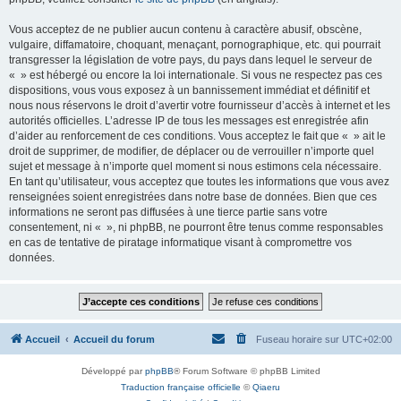
Vous acceptez de ne publier aucun contenu à caractère abusif, obscène,
vulgaire, diffamatoire, choquant, menaçant, pornographique, etc. qui pourrait
transgresser la législation de votre pays, du pays dans lequel le serveur de
« » est hébergé ou encore la loi internationale. Si vous ne respectez pas ces
dispositions, vous vous exposez à un bannissement immédiat et définitif et
nous nous réservons le droit d’avertir votre fournisseur d’accès à internet et les
autorités officielles. L’adresse IP de tous les messages est enregistrée afin
d’aider au renforcement de ces conditions. Vous acceptez le fait que « » ait le
droit de supprimer, de modifier, de déplacer ou de verrouiller n’importe quel
sujet et message à n’importe quel moment si nous estimons cela nécessaire.
En tant qu’utilisateur, vous acceptez que toutes les informations que vous avez
renseignées soient enregistrées dans notre base de données. Bien que ces
informations ne seront pas diffusées à une tierce partie sans votre
consentement, ni « », ni phpBB, ne pourront être tenus comme responsables
en cas de tentative de piratage informatique visant à compromettre vos
données.
Accueil
Accueil du forum
Fuseau horaire sur
UTC+02:00
Développé par
phpBB
® Forum Software © phpBB Limited
Traduction française officielle
©
Qiaeru