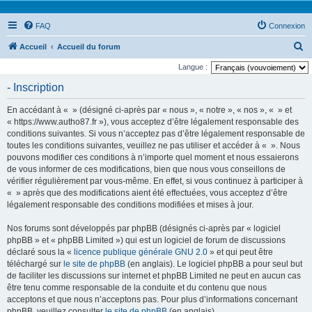
FAQ
Connexion
R
Accueil
Accueil du forum
e
Langue :
c
- Inscription
h
En accédant à « » (désigné ci-après par « nous », « notre », « nos », « » et
e
« https://www.autho87.fr »), vous acceptez d’être légalement responsable des
r
conditions suivantes. Si vous n’acceptez pas d’être légalement responsable de
toutes les conditions suivantes, veuillez ne pas utiliser et accéder à « ». Nous
c
pouvons modifier ces conditions à n’importe quel moment et nous essaierons
h
de vous informer de ces modifications, bien que nous vous conseillons de
e
vérifier régulièrement par vous-même. En effet, si vous continuez à participer à
« » après que des modifications aient été effectuées, vous acceptez d’être
r
légalement responsable des conditions modifiées et mises à jour.
Nos forums sont développés par phpBB (désignés ci-après par « logiciel
phpBB » et « phpBB Limited ») qui est un logiciel de forum de discussions
déclaré sous la «
licence publique générale GNU 2.0
» et qui peut être
téléchargé sur
le site de phpBB
(en anglais). Le logiciel phpBB a pour seul but
de faciliter les discussions sur internet et phpBB Limited ne peut en aucun cas
être tenu comme responsable de la conduite et du contenu que nous
acceptons et que nous n’acceptons pas. Pour plus d’informations concernant
phpBB, veuillez consulter
le site de phpBB
(en anglais).