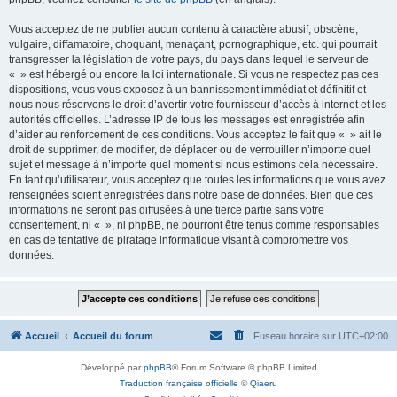
Vous acceptez de ne publier aucun contenu à caractère abusif, obscène,
vulgaire, diffamatoire, choquant, menaçant, pornographique, etc. qui pourrait
transgresser la législation de votre pays, du pays dans lequel le serveur de
« » est hébergé ou encore la loi internationale. Si vous ne respectez pas ces
dispositions, vous vous exposez à un bannissement immédiat et définitif et
nous nous réservons le droit d’avertir votre fournisseur d’accès à internet et les
autorités officielles. L’adresse IP de tous les messages est enregistrée afin
d’aider au renforcement de ces conditions. Vous acceptez le fait que « » ait le
droit de supprimer, de modifier, de déplacer ou de verrouiller n’importe quel
sujet et message à n’importe quel moment si nous estimons cela nécessaire.
En tant qu’utilisateur, vous acceptez que toutes les informations que vous avez
renseignées soient enregistrées dans notre base de données. Bien que ces
informations ne seront pas diffusées à une tierce partie sans votre
consentement, ni « », ni phpBB, ne pourront être tenus comme responsables
en cas de tentative de piratage informatique visant à compromettre vos
données.
Accueil
Accueil du forum
Fuseau horaire sur
UTC+02:00
Développé par
phpBB
® Forum Software © phpBB Limited
Traduction française officielle
©
Qiaeru