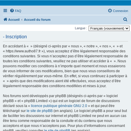
FAQ
Connexion
R
Accueil
Accueil du forum
e
Langue :
c
- Inscription
h
En accédant à « » (désigné ci-après par « nous », « notre », « nos », « » et
e
« https://www.autho87.fr »), vous acceptez d’être légalement responsable des
r
conditions suivantes. Si vous n’acceptez pas d’être légalement responsable de
toutes les conditions suivantes, veuillez ne pas utiliser et accéder à « ». Nous
c
pouvons modifier ces conditions à n’importe quel moment et nous essaierons
h
de vous informer de ces modifications, bien que nous vous conseillons de
e
vérifier régulièrement par vous-même. En effet, si vous continuez à participer à
« » après que des modifications aient été effectuées, vous acceptez d’être
r
légalement responsable des conditions modifiées et mises à jour.
Nos forums sont développés par phpBB (désignés ci-après par « logiciel
phpBB » et « phpBB Limited ») qui est un logiciel de forum de discussions
déclaré sous la «
licence publique générale GNU 2.0
» et qui peut être
téléchargé sur
le site de phpBB
(en anglais). Le logiciel phpBB a pour seul but
de faciliter les discussions sur internet et phpBB Limited ne peut en aucun cas
être tenu comme responsable de la conduite et du contenu que nous
acceptons et que nous n’acceptons pas. Pour plus d’informations concernant
phpBB, veuillez consulter
le site de phpBB
(en anglais).