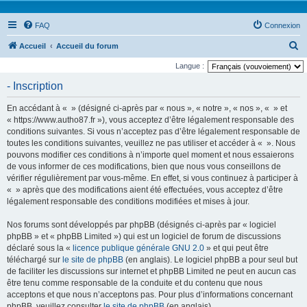
FAQ
Connexion
R
Accueil
Accueil du forum
e
Langue :
c
- Inscription
h
En accédant à « » (désigné ci-après par « nous », « notre », « nos », « » et
e
« https://www.autho87.fr »), vous acceptez d’être légalement responsable des
r
conditions suivantes. Si vous n’acceptez pas d’être légalement responsable de
toutes les conditions suivantes, veuillez ne pas utiliser et accéder à « ». Nous
c
pouvons modifier ces conditions à n’importe quel moment et nous essaierons
h
de vous informer de ces modifications, bien que nous vous conseillons de
e
vérifier régulièrement par vous-même. En effet, si vous continuez à participer à
« » après que des modifications aient été effectuées, vous acceptez d’être
r
légalement responsable des conditions modifiées et mises à jour.
Nos forums sont développés par phpBB (désignés ci-après par « logiciel
phpBB » et « phpBB Limited ») qui est un logiciel de forum de discussions
déclaré sous la «
licence publique générale GNU 2.0
» et qui peut être
téléchargé sur
le site de phpBB
(en anglais). Le logiciel phpBB a pour seul but
de faciliter les discussions sur internet et phpBB Limited ne peut en aucun cas
être tenu comme responsable de la conduite et du contenu que nous
acceptons et que nous n’acceptons pas. Pour plus d’informations concernant
phpBB, veuillez consulter
le site de phpBB
(en anglais).