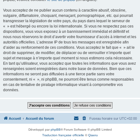
Vous acceptez de ne publier aucun contenu à caractère abusif, obscène,
vulgaire, diffamatoire, choquant, menaçant, pornographique, etc. qui pourrait
transgresser la législation de votre pays, du pays dans lequel le serveur de
« » est hébergé ou encore la loi internationale. Si vous ne respectez pas ces
dispositions, vous vous exposez à un bannissement immédiat et définitif et
nous nous réservons le droit d’avertir votre fournisseur d’accès à internet et les
autorités officielles. L’adresse IP de tous les messages est enregistrée afin
d’aider au renforcement de ces conditions. Vous acceptez le fait que « » ait le
droit de supprimer, de modifier, de déplacer ou de verrouiller n’importe quel
sujet et message à n’importe quel moment si nous estimons cela nécessaire.
En tant qu’utilisateur, vous acceptez que toutes les informations que vous avez
renseignées soient enregistrées dans notre base de données. Bien que ces
informations ne seront pas diffusées à une tierce partie sans votre
consentement, ni « », ni phpBB, ne pourront être tenus comme responsables
en cas de tentative de piratage informatique visant à compromettre vos
données.
Accueil
Accueil du forum
Fuseau horaire sur
UTC+02:00
Développé par
phpBB
® Forum Software © phpBB Limited
Traduction française officielle
©
Qiaeru