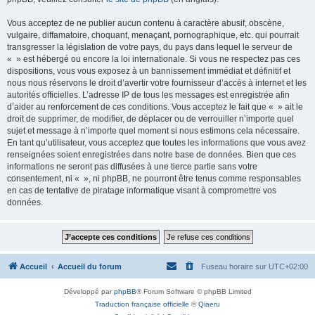
Vous acceptez de ne publier aucun contenu à caractère abusif, obscène,
vulgaire, diffamatoire, choquant, menaçant, pornographique, etc. qui pourrait
transgresser la législation de votre pays, du pays dans lequel le serveur de
« » est hébergé ou encore la loi internationale. Si vous ne respectez pas ces
dispositions, vous vous exposez à un bannissement immédiat et définitif et
nous nous réservons le droit d’avertir votre fournisseur d’accès à internet et les
autorités officielles. L’adresse IP de tous les messages est enregistrée afin
d’aider au renforcement de ces conditions. Vous acceptez le fait que « » ait le
droit de supprimer, de modifier, de déplacer ou de verrouiller n’importe quel
sujet et message à n’importe quel moment si nous estimons cela nécessaire.
En tant qu’utilisateur, vous acceptez que toutes les informations que vous avez
renseignées soient enregistrées dans notre base de données. Bien que ces
informations ne seront pas diffusées à une tierce partie sans votre
consentement, ni « », ni phpBB, ne pourront être tenus comme responsables
en cas de tentative de piratage informatique visant à compromettre vos
données.
Accueil
Accueil du forum
Fuseau horaire sur
UTC+02:00
Développé par
phpBB
® Forum Software © phpBB Limited
Traduction française officielle
©
Qiaeru