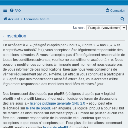
FAQ
Connexion
R
Accueil
Accueil du forum
e
Langue :
c
- Inscription
h
En accédant à « » (désigné ci-après par « nous », « notre », « nos », « » et
e
« https://www.autho87.fr »), vous acceptez d’être légalement responsable des
r
conditions suivantes. Si vous n’acceptez pas d’être légalement responsable de
toutes les conditions suivantes, veuillez ne pas utiliser et accéder à « ». Nous
c
pouvons modifier ces conditions à n’importe quel moment et nous essaierons
h
de vous informer de ces modifications, bien que nous vous conseillons de
e
vérifier régulièrement par vous-même. En effet, si vous continuez à participer à
« » après que des modifications aient été effectuées, vous acceptez d’être
r
légalement responsable des conditions modifiées et mises à jour.
Nos forums sont développés par phpBB (désignés ci-après par « logiciel
phpBB » et « phpBB Limited ») qui est un logiciel de forum de discussions
déclaré sous la «
licence publique générale GNU 2.0
» et qui peut être
téléchargé sur
le site de phpBB
(en anglais). Le logiciel phpBB a pour seul but
de faciliter les discussions sur internet et phpBB Limited ne peut en aucun cas
être tenu comme responsable de la conduite et du contenu que nous
acceptons et que nous n’acceptons pas. Pour plus d’informations concernant
phpBB, veuillez consulter
le site de phpBB
(en anglais).