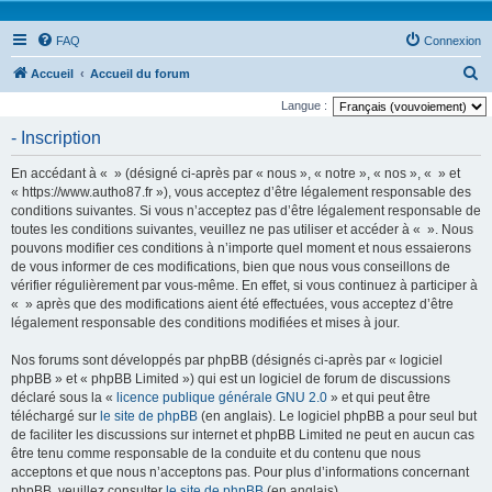
FAQ
Connexion
R
Accueil
Accueil du forum
e
Langue :
c
- Inscription
h
En accédant à « » (désigné ci-après par « nous », « notre », « nos », « » et
e
« https://www.autho87.fr »), vous acceptez d’être légalement responsable des
r
conditions suivantes. Si vous n’acceptez pas d’être légalement responsable de
toutes les conditions suivantes, veuillez ne pas utiliser et accéder à « ». Nous
c
pouvons modifier ces conditions à n’importe quel moment et nous essaierons
h
de vous informer de ces modifications, bien que nous vous conseillons de
e
vérifier régulièrement par vous-même. En effet, si vous continuez à participer à
« » après que des modifications aient été effectuées, vous acceptez d’être
r
légalement responsable des conditions modifiées et mises à jour.
Nos forums sont développés par phpBB (désignés ci-après par « logiciel
phpBB » et « phpBB Limited ») qui est un logiciel de forum de discussions
déclaré sous la «
licence publique générale GNU 2.0
» et qui peut être
téléchargé sur
le site de phpBB
(en anglais). Le logiciel phpBB a pour seul but
de faciliter les discussions sur internet et phpBB Limited ne peut en aucun cas
être tenu comme responsable de la conduite et du contenu que nous
acceptons et que nous n’acceptons pas. Pour plus d’informations concernant
phpBB, veuillez consulter
le site de phpBB
(en anglais).