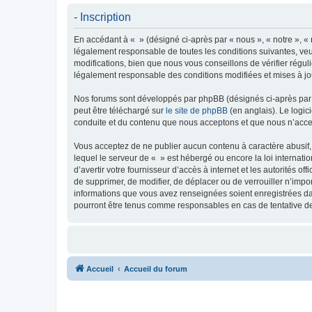
- Inscription
En accédant à « » (désigné ci-après par « nous », « notre », « 
légalement responsable de toutes les conditions suivantes, veu
modifications, bien que nous vous conseillons de vérifier régul
légalement responsable des conditions modifiées et mises à jo
Nos forums sont développés par phpBB (désignés ci-après par «
peut être téléchargé sur
le site de phpBB
(en anglais). Le logic
conduite et du contenu que nous acceptons et que nous n’acce
Vous acceptez de ne publier aucun contenu à caractère abusif, 
lequel le serveur de « » est hébergé ou encore la loi internati
d’avertir votre fournisseur d’accès à internet et les autorités o
de supprimer, de modifier, de déplacer ou de verrouiller n’impo
informations que vous avez renseignées soient enregistrées da
pourront être tenus comme responsables en cas de tentative d
Accueil
Accueil du forum