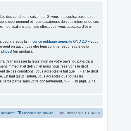
able des conditions suivantes. Si vous n’acceptez pas d’être
importe quel moment et nous essaierons de vous informer de ces
s modifications aient été effectuées, vous acceptez d’être
ns déclaré sous la «
licence publique générale GNU 2.0
» et qui
ed ne peut en aucun cas être tenu comme responsable de la
de phpBB
(en anglais).
ait transgresser la législation de votre pays, du pays dans
nt immédiat et définitif et nous nous réservons le droit
ent de ces conditions. Vous acceptez le fait que « » ait le droit
 En tant qu’utilisateur, vous acceptez que toutes les
 tierce partie sans votre consentement, ni « », ni phpBB, ne
 contacter
Supprimer les cookies
Fuseau horaire sur
UTC+02:00