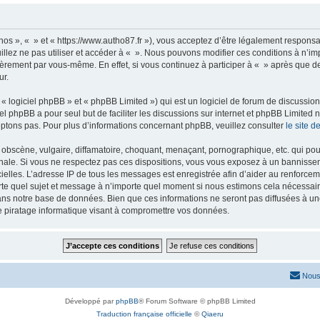
nos », « » et « https://www.autho87.fr »), vous acceptez d’être légalement respons
illez ne pas utiliser et accéder à « ». Nous pouvons modifier ces conditions à n’
ièrement par vous-même. En effet, si vous continuez à participer à « » après que de
ur.
 logiciel phpBB » et « phpBB Limited ») qui est un logiciel de forum de discussio
iel phpBB a pour seul but de faciliter les discussions sur internet et phpBB Limit
ptons pas. Pour plus d’informations concernant phpBB, veuillez consulter
le site 
obscène, vulgaire, diffamatoire, choquant, menaçant, pornographique, etc. qui pourr
onale. Si vous ne respectez pas ces dispositions, vous vous exposez à un bannisseme
fficielles. L’adresse IP de tous les messages est enregistrée afin d’aider au renforcem
rte quel sujet et message à n’importe quel moment si nous estimons cela nécessaire.
ns notre base de données. Bien que ces informations ne seront pas diffusées à une
e piratage informatique visant à compromettre vos données.
Nous
Développé par
phpBB
® Forum Software © phpBB Limited
Traduction française officielle
©
Qiaeru