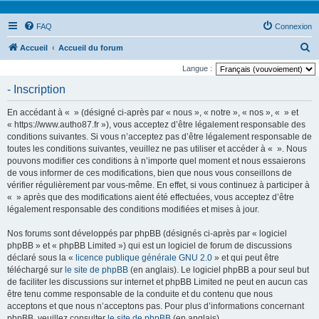
FAQ
Connexion
R
Accueil
Accueil du forum
e
Langue :
c
- Inscription
h
En accédant à « » (désigné ci-après par « nous », « notre », « nos », « » et
e
« https://www.autho87.fr »), vous acceptez d’être légalement responsable des
r
conditions suivantes. Si vous n’acceptez pas d’être légalement responsable de
toutes les conditions suivantes, veuillez ne pas utiliser et accéder à « ». Nous
c
pouvons modifier ces conditions à n’importe quel moment et nous essaierons
h
de vous informer de ces modifications, bien que nous vous conseillons de
e
vérifier régulièrement par vous-même. En effet, si vous continuez à participer à
« » après que des modifications aient été effectuées, vous acceptez d’être
r
légalement responsable des conditions modifiées et mises à jour.
Nos forums sont développés par phpBB (désignés ci-après par « logiciel
phpBB » et « phpBB Limited ») qui est un logiciel de forum de discussions
déclaré sous la «
licence publique générale GNU 2.0
» et qui peut être
téléchargé sur
le site de phpBB
(en anglais). Le logiciel phpBB a pour seul but
de faciliter les discussions sur internet et phpBB Limited ne peut en aucun cas
être tenu comme responsable de la conduite et du contenu que nous
acceptons et que nous n’acceptons pas. Pour plus d’informations concernant
phpBB, veuillez consulter
le site de phpBB
(en anglais).