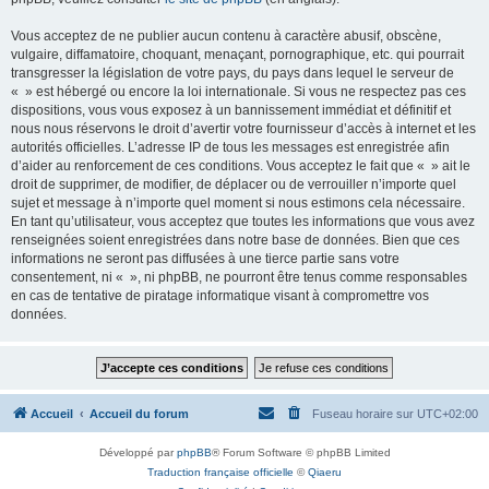
Vous acceptez de ne publier aucun contenu à caractère abusif, obscène,
vulgaire, diffamatoire, choquant, menaçant, pornographique, etc. qui pourrait
transgresser la législation de votre pays, du pays dans lequel le serveur de
« » est hébergé ou encore la loi internationale. Si vous ne respectez pas ces
dispositions, vous vous exposez à un bannissement immédiat et définitif et
nous nous réservons le droit d’avertir votre fournisseur d’accès à internet et les
autorités officielles. L’adresse IP de tous les messages est enregistrée afin
d’aider au renforcement de ces conditions. Vous acceptez le fait que « » ait le
droit de supprimer, de modifier, de déplacer ou de verrouiller n’importe quel
sujet et message à n’importe quel moment si nous estimons cela nécessaire.
En tant qu’utilisateur, vous acceptez que toutes les informations que vous avez
renseignées soient enregistrées dans notre base de données. Bien que ces
informations ne seront pas diffusées à une tierce partie sans votre
consentement, ni « », ni phpBB, ne pourront être tenus comme responsables
en cas de tentative de piratage informatique visant à compromettre vos
données.
Accueil
Accueil du forum
Fuseau horaire sur
UTC+02:00
Développé par
phpBB
® Forum Software © phpBB Limited
Traduction française officielle
©
Qiaeru