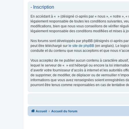
- Inscription
En accédant à « » (désigné ci-après par « nous », « notre », « 
légalement responsable de toutes les conditions suivantes, veu
modifications, bien que nous vous conseillons de vérifier régul
légalement responsable des conditions modifiées et mises à jo
Nos forums sont développés par phpBB (désignés ci-après par «
peut être téléchargé sur
le site de phpBB
(en anglais). Le logic
conduite et du contenu que nous acceptons et que nous n’acce
Vous acceptez de ne publier aucun contenu à caractère abusif, 
lequel le serveur de « » est hébergé ou encore la loi internati
d’avertir votre fournisseur d’accès à internet et les autorités o
de supprimer, de modifier, de déplacer ou de verrouiller n’impo
informations que vous avez renseignées soient enregistrées da
pourront être tenus comme responsables en cas de tentative d
Accueil
Accueil du forum