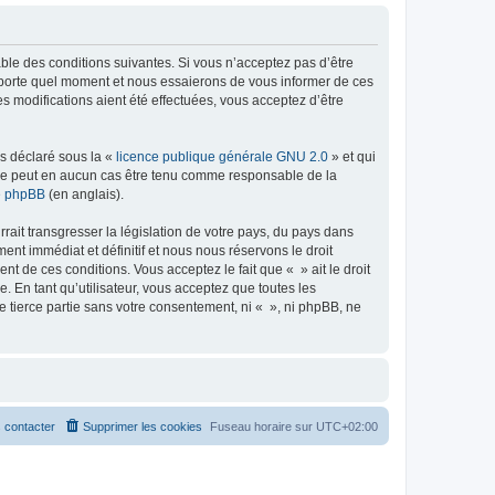
able des conditions suivantes. Si vous n’acceptez pas d’être
importe quel moment et nous essaierons de vous informer de ces
s modifications aient été effectuées, vous acceptez d’être
ns déclaré sous la «
licence publique générale GNU 2.0
» et qui
ed ne peut en aucun cas être tenu comme responsable de la
de phpBB
(en anglais).
ait transgresser la législation de votre pays, du pays dans
nt immédiat et définitif et nous nous réservons le droit
ent de ces conditions. Vous acceptez le fait que « » ait le droit
 En tant qu’utilisateur, vous acceptez que toutes les
 tierce partie sans votre consentement, ni « », ni phpBB, ne
 contacter
Supprimer les cookies
Fuseau horaire sur
UTC+02:00