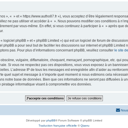
nos », « » et « https://www.autho87.fr »), vous acceptez d’être légalement respons
illez ne pas utiliser et accéder à « ». Nous pouvons modifier ces conditions à n’
ièrement par vous-même. En effet, si vous continuez à participer à « » après que de
ur.
 logiciel phpBB » et « phpBB Limited ») qui est un logiciel de forum de discussio
iel phpBB a pour seul but de faciliter les discussions sur internet et phpBB Limit
ptons pas. Pour plus d’informations concernant phpBB, veuillez consulter
le site 
obscène, vulgaire, diffamatoire, choquant, menaçant, pornographique, etc. qui pourr
onale. Si vous ne respectez pas ces dispositions, vous vous exposez à un bannisseme
fficielles. L’adresse IP de tous les messages est enregistrée afin d’aider au renforcem
rte quel sujet et message à n’importe quel moment si nous estimons cela nécessaire.
ns notre base de données. Bien que ces informations ne seront pas diffusées à une
e piratage informatique visant à compromettre vos données.
Nous
Développé par
phpBB
® Forum Software © phpBB Limited
Traduction française officielle
©
Qiaeru