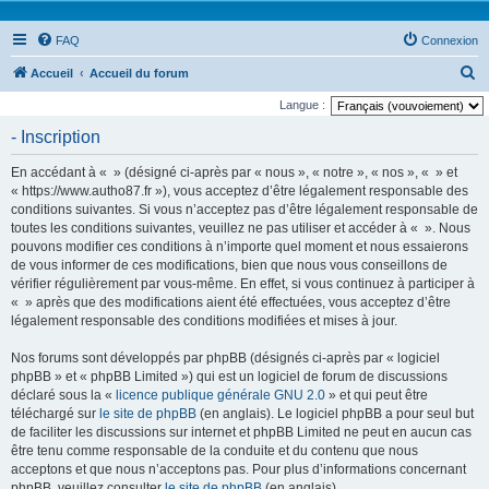
FAQ
Connexion
R
Accueil
Accueil du forum
e
Langue :
c
- Inscription
h
En accédant à « » (désigné ci-après par « nous », « notre », « nos », « » et
e
« https://www.autho87.fr »), vous acceptez d’être légalement responsable des
r
conditions suivantes. Si vous n’acceptez pas d’être légalement responsable de
toutes les conditions suivantes, veuillez ne pas utiliser et accéder à « ». Nous
c
pouvons modifier ces conditions à n’importe quel moment et nous essaierons
h
de vous informer de ces modifications, bien que nous vous conseillons de
e
vérifier régulièrement par vous-même. En effet, si vous continuez à participer à
« » après que des modifications aient été effectuées, vous acceptez d’être
r
légalement responsable des conditions modifiées et mises à jour.
Nos forums sont développés par phpBB (désignés ci-après par « logiciel
phpBB » et « phpBB Limited ») qui est un logiciel de forum de discussions
déclaré sous la «
licence publique générale GNU 2.0
» et qui peut être
téléchargé sur
le site de phpBB
(en anglais). Le logiciel phpBB a pour seul but
de faciliter les discussions sur internet et phpBB Limited ne peut en aucun cas
être tenu comme responsable de la conduite et du contenu que nous
acceptons et que nous n’acceptons pas. Pour plus d’informations concernant
phpBB, veuillez consulter
le site de phpBB
(en anglais).