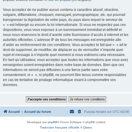
Vous acceptez de ne publier aucun contenu à caractère abusif, obscène,
vulgaire, diffamatoire, choquant, menaçant, pornographique, etc. qui pourrait
transgresser la législation de votre pays, du pays dans lequel le serveur de
« » est hébergé ou encore la loi internationale. Si vous ne respectez pas ces
dispositions, vous vous exposez à un bannissement immédiat et définitif et
nous nous réservons le droit d’avertir votre fournisseur d’accès à internet et les
autorités officielles. L’adresse IP de tous les messages est enregistrée afin
d’aider au renforcement de ces conditions. Vous acceptez le fait que « » ait le
droit de supprimer, de modifier, de déplacer ou de verrouiller n’importe quel
sujet et message à n’importe quel moment si nous estimons cela nécessaire.
En tant qu’utilisateur, vous acceptez que toutes les informations que vous avez
renseignées soient enregistrées dans notre base de données. Bien que ces
informations ne seront pas diffusées à une tierce partie sans votre
consentement, ni « », ni phpBB, ne pourront être tenus comme responsables
en cas de tentative de piratage informatique visant à compromettre vos
données.
Accueil
Accueil du forum
Fuseau horaire sur
UTC+02:00
Développé par
phpBB
® Forum Software © phpBB Limited
Traduction française officielle
©
Qiaeru