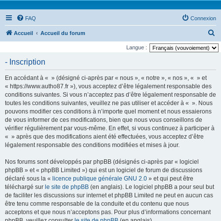
FAQ
Connexion
R
Accueil
Accueil du forum
e
Langue :
c
- Inscription
h
En accédant à « » (désigné ci-après par « nous », « notre », « nos », « » et
e
« https://www.autho87.fr »), vous acceptez d’être légalement responsable des
r
conditions suivantes. Si vous n’acceptez pas d’être légalement responsable de
toutes les conditions suivantes, veuillez ne pas utiliser et accéder à « ». Nous
c
pouvons modifier ces conditions à n’importe quel moment et nous essaierons
h
de vous informer de ces modifications, bien que nous vous conseillons de
e
vérifier régulièrement par vous-même. En effet, si vous continuez à participer à
« » après que des modifications aient été effectuées, vous acceptez d’être
r
légalement responsable des conditions modifiées et mises à jour.
Nos forums sont développés par phpBB (désignés ci-après par « logiciel
phpBB » et « phpBB Limited ») qui est un logiciel de forum de discussions
déclaré sous la «
licence publique générale GNU 2.0
» et qui peut être
téléchargé sur
le site de phpBB
(en anglais). Le logiciel phpBB a pour seul but
de faciliter les discussions sur internet et phpBB Limited ne peut en aucun cas
être tenu comme responsable de la conduite et du contenu que nous
acceptons et que nous n’acceptons pas. Pour plus d’informations concernant
phpBB, veuillez consulter
le site de phpBB
(en anglais).