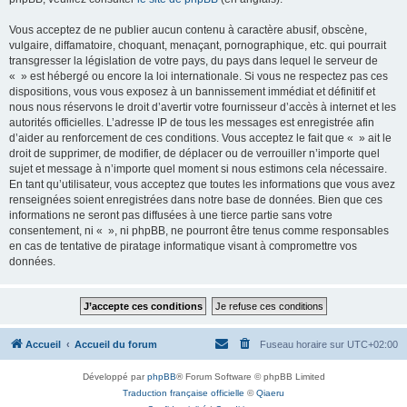
Vous acceptez de ne publier aucun contenu à caractère abusif, obscène,
vulgaire, diffamatoire, choquant, menaçant, pornographique, etc. qui pourrait
transgresser la législation de votre pays, du pays dans lequel le serveur de
« » est hébergé ou encore la loi internationale. Si vous ne respectez pas ces
dispositions, vous vous exposez à un bannissement immédiat et définitif et
nous nous réservons le droit d’avertir votre fournisseur d’accès à internet et les
autorités officielles. L’adresse IP de tous les messages est enregistrée afin
d’aider au renforcement de ces conditions. Vous acceptez le fait que « » ait le
droit de supprimer, de modifier, de déplacer ou de verrouiller n’importe quel
sujet et message à n’importe quel moment si nous estimons cela nécessaire.
En tant qu’utilisateur, vous acceptez que toutes les informations que vous avez
renseignées soient enregistrées dans notre base de données. Bien que ces
informations ne seront pas diffusées à une tierce partie sans votre
consentement, ni « », ni phpBB, ne pourront être tenus comme responsables
en cas de tentative de piratage informatique visant à compromettre vos
données.
Accueil
Accueil du forum
Fuseau horaire sur
UTC+02:00
Développé par
phpBB
® Forum Software © phpBB Limited
Traduction française officielle
©
Qiaeru