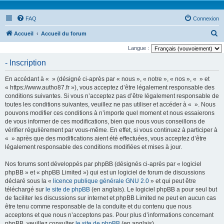
FAQ
Connexion
R
Accueil
Accueil du forum
e
Langue :
c
- Inscription
h
En accédant à « » (désigné ci-après par « nous », « notre », « nos », « » et
e
« https://www.autho87.fr »), vous acceptez d’être légalement responsable des
r
conditions suivantes. Si vous n’acceptez pas d’être légalement responsable de
toutes les conditions suivantes, veuillez ne pas utiliser et accéder à « ». Nous
c
pouvons modifier ces conditions à n’importe quel moment et nous essaierons
h
de vous informer de ces modifications, bien que nous vous conseillons de
e
vérifier régulièrement par vous-même. En effet, si vous continuez à participer à
« » après que des modifications aient été effectuées, vous acceptez d’être
r
légalement responsable des conditions modifiées et mises à jour.
Nos forums sont développés par phpBB (désignés ci-après par « logiciel
phpBB » et « phpBB Limited ») qui est un logiciel de forum de discussions
déclaré sous la «
licence publique générale GNU 2.0
» et qui peut être
téléchargé sur
le site de phpBB
(en anglais). Le logiciel phpBB a pour seul but
de faciliter les discussions sur internet et phpBB Limited ne peut en aucun cas
être tenu comme responsable de la conduite et du contenu que nous
acceptons et que nous n’acceptons pas. Pour plus d’informations concernant
phpBB, veuillez consulter
le site de phpBB
(en anglais).