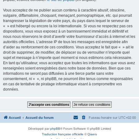
Vous acceptez de ne publier aucun contenu à caractère abusif, obscène,
vulgaire, diffamatoire, choquant, menaçant, pornographique, etc. qui pourrait
transgresser la législation de votre pays, du pays dans lequel le serveur de
« » est hébergé ou encore la loi internationale. Si vous ne respectez pas ces
dispositions, vous vous exposez à un bannissement immédiat et définitif et
nous nous réservons le droit d’avertir votre fournisseur d’accès à internet et les
autorités officielles. L’adresse IP de tous les messages est enregistrée afin
d’aider au renforcement de ces conditions. Vous acceptez le fait que « » ait le
droit de supprimer, de modifier, de déplacer ou de verrouiller n’importe quel
sujet et message à n’importe quel moment si nous estimons cela nécessaire.
En tant qu’utilisateur, vous acceptez que toutes les informations que vous avez
renseignées soient enregistrées dans notre base de données. Bien que ces
informations ne seront pas diffusées à une tierce partie sans votre
consentement, ni « », ni phpBB, ne pourront être tenus comme responsables
en cas de tentative de piratage informatique visant à compromettre vos
données.
Accueil
Accueil du forum
Fuseau horaire sur
UTC+02:00
Développé par
phpBB
® Forum Software © phpBB Limited
Traduction française officielle
©
Qiaeru