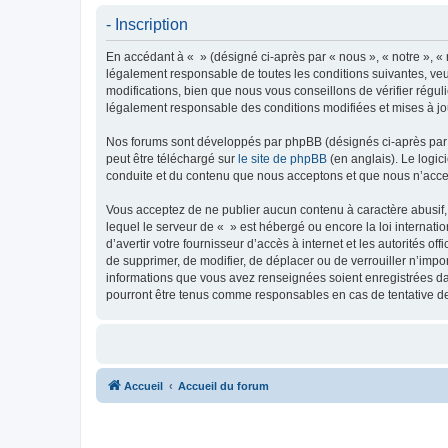
- Inscription
En accédant à « » (désigné ci-après par « nous », « notre », « 
légalement responsable de toutes les conditions suivantes, veu
modifications, bien que nous vous conseillons de vérifier régul
légalement responsable des conditions modifiées et mises à jo
Nos forums sont développés par phpBB (désignés ci-après par «
peut être téléchargé sur
le site de phpBB
(en anglais). Le logic
conduite et du contenu que nous acceptons et que nous n’acce
Vous acceptez de ne publier aucun contenu à caractère abusif, 
lequel le serveur de « » est hébergé ou encore la loi internati
d’avertir votre fournisseur d’accès à internet et les autorités o
de supprimer, de modifier, de déplacer ou de verrouiller n’impo
informations que vous avez renseignées soient enregistrées da
pourront être tenus comme responsables en cas de tentative d
Accueil
Accueil du forum