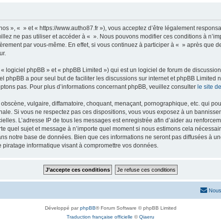
nos », « » et « https://www.autho87.fr »), vous acceptez d’être légalement respons
illez ne pas utiliser et accéder à « ». Nous pouvons modifier ces conditions à n’
ièrement par vous-même. En effet, si vous continuez à participer à « » après que de
ur.
 logiciel phpBB » et « phpBB Limited ») qui est un logiciel de forum de discussio
iel phpBB a pour seul but de faciliter les discussions sur internet et phpBB Limit
ptons pas. Pour plus d’informations concernant phpBB, veuillez consulter
le site 
obscène, vulgaire, diffamatoire, choquant, menaçant, pornographique, etc. qui pourr
onale. Si vous ne respectez pas ces dispositions, vous vous exposez à un bannisseme
fficielles. L’adresse IP de tous les messages est enregistrée afin d’aider au renforcem
rte quel sujet et message à n’importe quel moment si nous estimons cela nécessaire.
ns notre base de données. Bien que ces informations ne seront pas diffusées à une
e piratage informatique visant à compromettre vos données.
Nous
Développé par
phpBB
® Forum Software © phpBB Limited
Traduction française officielle
©
Qiaeru