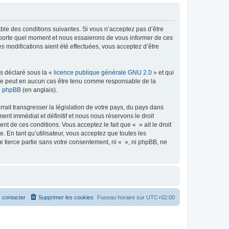
able des conditions suivantes. Si vous n’acceptez pas d’être
importe quel moment et nous essaierons de vous informer de ces
s modifications aient été effectuées, vous acceptez d’être
ns déclaré sous la «
licence publique générale GNU 2.0
» et qui
ed ne peut en aucun cas être tenu comme responsable de la
de phpBB
(en anglais).
ait transgresser la législation de votre pays, du pays dans
nt immédiat et définitif et nous nous réservons le droit
ent de ces conditions. Vous acceptez le fait que « » ait le droit
 En tant qu’utilisateur, vous acceptez que toutes les
 tierce partie sans votre consentement, ni « », ni phpBB, ne
 contacter
Supprimer les cookies
Fuseau horaire sur
UTC+02:00