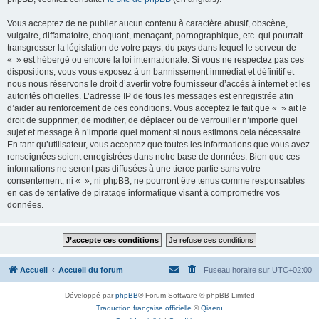
Vous acceptez de ne publier aucun contenu à caractère abusif, obscène,
vulgaire, diffamatoire, choquant, menaçant, pornographique, etc. qui pourrait
transgresser la législation de votre pays, du pays dans lequel le serveur de
« » est hébergé ou encore la loi internationale. Si vous ne respectez pas ces
dispositions, vous vous exposez à un bannissement immédiat et définitif et
nous nous réservons le droit d’avertir votre fournisseur d’accès à internet et les
autorités officielles. L’adresse IP de tous les messages est enregistrée afin
d’aider au renforcement de ces conditions. Vous acceptez le fait que « » ait le
droit de supprimer, de modifier, de déplacer ou de verrouiller n’importe quel
sujet et message à n’importe quel moment si nous estimons cela nécessaire.
En tant qu’utilisateur, vous acceptez que toutes les informations que vous avez
renseignées soient enregistrées dans notre base de données. Bien que ces
informations ne seront pas diffusées à une tierce partie sans votre
consentement, ni « », ni phpBB, ne pourront être tenus comme responsables
en cas de tentative de piratage informatique visant à compromettre vos
données.
Accueil
Accueil du forum
Fuseau horaire sur
UTC+02:00
Développé par
phpBB
® Forum Software © phpBB Limited
Traduction française officielle
©
Qiaeru