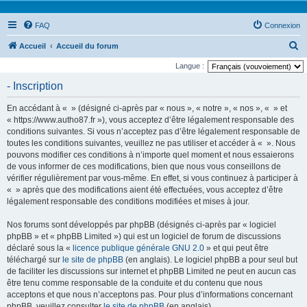
FAQ
Connexion
R
Accueil
Accueil du forum
e
Langue :
c
- Inscription
h
En accédant à « » (désigné ci-après par « nous », « notre », « nos », « » et
e
« https://www.autho87.fr »), vous acceptez d’être légalement responsable des
r
conditions suivantes. Si vous n’acceptez pas d’être légalement responsable de
toutes les conditions suivantes, veuillez ne pas utiliser et accéder à « ». Nous
c
pouvons modifier ces conditions à n’importe quel moment et nous essaierons
h
de vous informer de ces modifications, bien que nous vous conseillons de
e
vérifier régulièrement par vous-même. En effet, si vous continuez à participer à
« » après que des modifications aient été effectuées, vous acceptez d’être
r
légalement responsable des conditions modifiées et mises à jour.
Nos forums sont développés par phpBB (désignés ci-après par « logiciel
phpBB » et « phpBB Limited ») qui est un logiciel de forum de discussions
déclaré sous la «
licence publique générale GNU 2.0
» et qui peut être
téléchargé sur
le site de phpBB
(en anglais). Le logiciel phpBB a pour seul but
de faciliter les discussions sur internet et phpBB Limited ne peut en aucun cas
être tenu comme responsable de la conduite et du contenu que nous
acceptons et que nous n’acceptons pas. Pour plus d’informations concernant
phpBB, veuillez consulter
le site de phpBB
(en anglais).