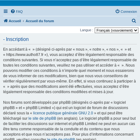
FAQ
Connexion
R
Accueil
Accueil du forum
e
Langue :
c
- Inscription
h
En accédant à « » (désigné ci-après par « nous », « notre », « nos », « » et
e
« https://www.autho87.fr »), vous acceptez d’être légalement responsable des
r
conditions suivantes. Si vous n’acceptez pas d’être légalement responsable de
toutes les conditions suivantes, veuillez ne pas utiliser et accéder à « ». Nous
c
pouvons modifier ces conditions à n’importe quel moment et nous essaierons
h
de vous informer de ces modifications, bien que nous vous conseillons de
e
vérifier régulièrement par vous-même. En effet, si vous continuez à participer à
« » après que des modifications aient été effectuées, vous acceptez d’être
r
légalement responsable des conditions modifiées et mises à jour.
Nos forums sont développés par phpBB (désignés ci-après par « logiciel
phpBB » et « phpBB Limited ») qui est un logiciel de forum de discussions
déclaré sous la «
licence publique générale GNU 2.0
» et qui peut être
téléchargé sur
le site de phpBB
(en anglais). Le logiciel phpBB a pour seul but
de faciliter les discussions sur internet et phpBB Limited ne peut en aucun cas
être tenu comme responsable de la conduite et du contenu que nous
acceptons et que nous n’acceptons pas. Pour plus d’informations concernant
phpBB, veuillez consulter
le site de phpBB
(en anglais).