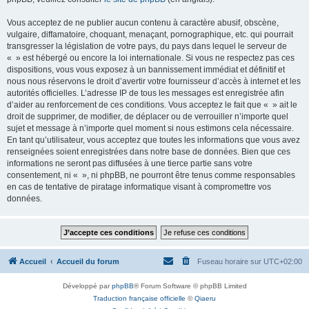
Vous acceptez de ne publier aucun contenu à caractère abusif, obscène,
vulgaire, diffamatoire, choquant, menaçant, pornographique, etc. qui pourrait
transgresser la législation de votre pays, du pays dans lequel le serveur de
« » est hébergé ou encore la loi internationale. Si vous ne respectez pas ces
dispositions, vous vous exposez à un bannissement immédiat et définitif et
nous nous réservons le droit d’avertir votre fournisseur d’accès à internet et les
autorités officielles. L’adresse IP de tous les messages est enregistrée afin
d’aider au renforcement de ces conditions. Vous acceptez le fait que « » ait le
droit de supprimer, de modifier, de déplacer ou de verrouiller n’importe quel
sujet et message à n’importe quel moment si nous estimons cela nécessaire.
En tant qu’utilisateur, vous acceptez que toutes les informations que vous avez
renseignées soient enregistrées dans notre base de données. Bien que ces
informations ne seront pas diffusées à une tierce partie sans votre
consentement, ni « », ni phpBB, ne pourront être tenus comme responsables
en cas de tentative de piratage informatique visant à compromettre vos
données.
Accueil
Accueil du forum
Fuseau horaire sur
UTC+02:00
Développé par
phpBB
® Forum Software © phpBB Limited
Traduction française officielle
©
Qiaeru