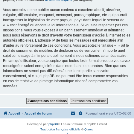
Vous acceptez de ne publier aucun contenu à caractère abusif, obscène,
vulgaire, diffamatoire, choquant, menaçant, pornographique, etc. qui pourrait
transgresser la législation de votre pays, du pays dans lequel le serveur de
« » est hébergé ou encore la loi internationale. Si vous ne respectez pas ces
dispositions, vous vous exposez à un bannissement immédiat et définitif et
nous nous réservons le droit d’avertir votre fournisseur d’accès à internet et les
autorités officielles. L’adresse IP de tous les messages est enregistrée afin
d’aider au renforcement de ces conditions. Vous acceptez le fait que « » ait le
droit de supprimer, de modifier, de déplacer ou de verrouiller n’importe quel
sujet et message à n’importe quel moment si nous estimons cela nécessaire.
En tant qu’utilisateur, vous acceptez que toutes les informations que vous avez
renseignées soient enregistrées dans notre base de données. Bien que ces
informations ne seront pas diffusées à une tierce partie sans votre
consentement, ni « », ni phpBB, ne pourront être tenus comme responsables
en cas de tentative de piratage informatique visant à compromettre vos
données.
Accueil
Accueil du forum
Fuseau horaire sur
UTC+02:00
Développé par
phpBB
® Forum Software © phpBB Limited
Traduction française officielle
©
Qiaeru