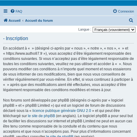
FAQ
Connexion
R
Accueil
Accueil du forum
e
Langue :
c
- Inscription
h
En accédant à « » (désigné ci-après par « nous », « notre », « nos », « » et
e
« https://www.autho87.fr »), vous acceptez d’être légalement responsable des
r
conditions suivantes. Si vous n’acceptez pas d’être légalement responsable de
toutes les conditions suivantes, veuillez ne pas utiliser et accéder à « ». Nous
c
pouvons modifier ces conditions à n’importe quel moment et nous essaierons
h
de vous informer de ces modifications, bien que nous vous conseillons de
e
vérifier régulièrement par vous-même. En effet, si vous continuez à participer à
« » après que des modifications aient été effectuées, vous acceptez d’être
r
légalement responsable des conditions modifiées et mises à jour.
Nos forums sont développés par phpBB (désignés ci-après par « logiciel
phpBB » et « phpBB Limited ») qui est un logiciel de forum de discussions
déclaré sous la «
licence publique générale GNU 2.0
» et qui peut être
téléchargé sur
le site de phpBB
(en anglais). Le logiciel phpBB a pour seul but
de faciliter les discussions sur internet et phpBB Limited ne peut en aucun cas
être tenu comme responsable de la conduite et du contenu que nous
acceptons et que nous n’acceptons pas. Pour plus d’informations concernant
phpBB, veuillez consulter
le site de phpBB
(en anglais).