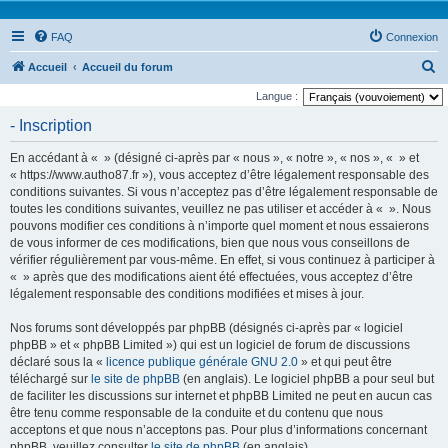
FAQ
Connexion
R
Accueil
Accueil du forum
e
Langue :
c
- Inscription
h
En accédant à « » (désigné ci-après par « nous », « notre », « nos », « » et
e
« https://www.autho87.fr »), vous acceptez d’être légalement responsable des
r
conditions suivantes. Si vous n’acceptez pas d’être légalement responsable de
toutes les conditions suivantes, veuillez ne pas utiliser et accéder à « ». Nous
c
pouvons modifier ces conditions à n’importe quel moment et nous essaierons
h
de vous informer de ces modifications, bien que nous vous conseillons de
e
vérifier régulièrement par vous-même. En effet, si vous continuez à participer à
« » après que des modifications aient été effectuées, vous acceptez d’être
r
légalement responsable des conditions modifiées et mises à jour.
Nos forums sont développés par phpBB (désignés ci-après par « logiciel
phpBB » et « phpBB Limited ») qui est un logiciel de forum de discussions
déclaré sous la «
licence publique générale GNU 2.0
» et qui peut être
téléchargé sur
le site de phpBB
(en anglais). Le logiciel phpBB a pour seul but
de faciliter les discussions sur internet et phpBB Limited ne peut en aucun cas
être tenu comme responsable de la conduite et du contenu que nous
acceptons et que nous n’acceptons pas. Pour plus d’informations concernant
phpBB, veuillez consulter
le site de phpBB
(en anglais).