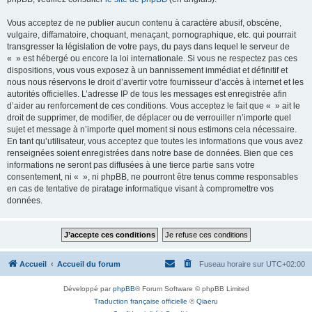
Vous acceptez de ne publier aucun contenu à caractère abusif, obscène,
vulgaire, diffamatoire, choquant, menaçant, pornographique, etc. qui pourrait
transgresser la législation de votre pays, du pays dans lequel le serveur de
« » est hébergé ou encore la loi internationale. Si vous ne respectez pas ces
dispositions, vous vous exposez à un bannissement immédiat et définitif et
nous nous réservons le droit d’avertir votre fournisseur d’accès à internet et les
autorités officielles. L’adresse IP de tous les messages est enregistrée afin
d’aider au renforcement de ces conditions. Vous acceptez le fait que « » ait le
droit de supprimer, de modifier, de déplacer ou de verrouiller n’importe quel
sujet et message à n’importe quel moment si nous estimons cela nécessaire.
En tant qu’utilisateur, vous acceptez que toutes les informations que vous avez
renseignées soient enregistrées dans notre base de données. Bien que ces
informations ne seront pas diffusées à une tierce partie sans votre
consentement, ni « », ni phpBB, ne pourront être tenus comme responsables
en cas de tentative de piratage informatique visant à compromettre vos
données.
Accueil
Accueil du forum
Fuseau horaire sur
UTC+02:00
Développé par
phpBB
® Forum Software © phpBB Limited
Traduction française officielle
©
Qiaeru