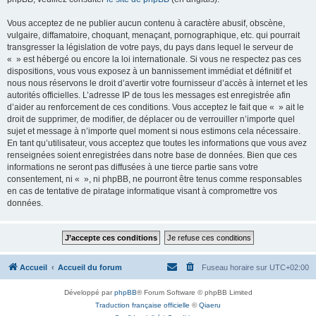
Vous acceptez de ne publier aucun contenu à caractère abusif, obscène,
vulgaire, diffamatoire, choquant, menaçant, pornographique, etc. qui pourrait
transgresser la législation de votre pays, du pays dans lequel le serveur de
« » est hébergé ou encore la loi internationale. Si vous ne respectez pas ces
dispositions, vous vous exposez à un bannissement immédiat et définitif et
nous nous réservons le droit d’avertir votre fournisseur d’accès à internet et les
autorités officielles. L’adresse IP de tous les messages est enregistrée afin
d’aider au renforcement de ces conditions. Vous acceptez le fait que « » ait le
droit de supprimer, de modifier, de déplacer ou de verrouiller n’importe quel
sujet et message à n’importe quel moment si nous estimons cela nécessaire.
En tant qu’utilisateur, vous acceptez que toutes les informations que vous avez
renseignées soient enregistrées dans notre base de données. Bien que ces
informations ne seront pas diffusées à une tierce partie sans votre
consentement, ni « », ni phpBB, ne pourront être tenus comme responsables
en cas de tentative de piratage informatique visant à compromettre vos
données.
Accueil
Accueil du forum
Fuseau horaire sur
UTC+02:00
Développé par
phpBB
® Forum Software © phpBB Limited
Traduction française officielle
©
Qiaeru