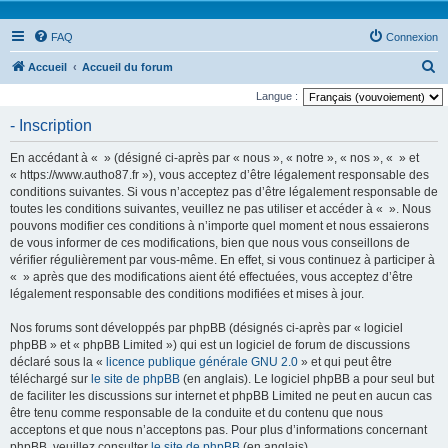
FAQ
Connexion
R
Accueil
Accueil du forum
e
Langue :
c
- Inscription
h
En accédant à « » (désigné ci-après par « nous », « notre », « nos », « » et
e
« https://www.autho87.fr »), vous acceptez d’être légalement responsable des
r
conditions suivantes. Si vous n’acceptez pas d’être légalement responsable de
toutes les conditions suivantes, veuillez ne pas utiliser et accéder à « ». Nous
c
pouvons modifier ces conditions à n’importe quel moment et nous essaierons
h
de vous informer de ces modifications, bien que nous vous conseillons de
e
vérifier régulièrement par vous-même. En effet, si vous continuez à participer à
« » après que des modifications aient été effectuées, vous acceptez d’être
r
légalement responsable des conditions modifiées et mises à jour.
Nos forums sont développés par phpBB (désignés ci-après par « logiciel
phpBB » et « phpBB Limited ») qui est un logiciel de forum de discussions
déclaré sous la «
licence publique générale GNU 2.0
» et qui peut être
téléchargé sur
le site de phpBB
(en anglais). Le logiciel phpBB a pour seul but
de faciliter les discussions sur internet et phpBB Limited ne peut en aucun cas
être tenu comme responsable de la conduite et du contenu que nous
acceptons et que nous n’acceptons pas. Pour plus d’informations concernant
phpBB, veuillez consulter
le site de phpBB
(en anglais).