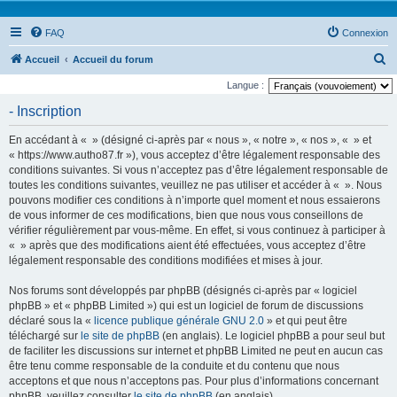
FAQ
Connexion
R
Accueil
Accueil du forum
e
Langue :
c
- Inscription
h
En accédant à « » (désigné ci-après par « nous », « notre », « nos », « » et
e
« https://www.autho87.fr »), vous acceptez d’être légalement responsable des
r
conditions suivantes. Si vous n’acceptez pas d’être légalement responsable de
toutes les conditions suivantes, veuillez ne pas utiliser et accéder à « ». Nous
c
pouvons modifier ces conditions à n’importe quel moment et nous essaierons
h
de vous informer de ces modifications, bien que nous vous conseillons de
e
vérifier régulièrement par vous-même. En effet, si vous continuez à participer à
« » après que des modifications aient été effectuées, vous acceptez d’être
r
légalement responsable des conditions modifiées et mises à jour.
Nos forums sont développés par phpBB (désignés ci-après par « logiciel
phpBB » et « phpBB Limited ») qui est un logiciel de forum de discussions
déclaré sous la «
licence publique générale GNU 2.0
» et qui peut être
téléchargé sur
le site de phpBB
(en anglais). Le logiciel phpBB a pour seul but
de faciliter les discussions sur internet et phpBB Limited ne peut en aucun cas
être tenu comme responsable de la conduite et du contenu que nous
acceptons et que nous n’acceptons pas. Pour plus d’informations concernant
phpBB, veuillez consulter
le site de phpBB
(en anglais).