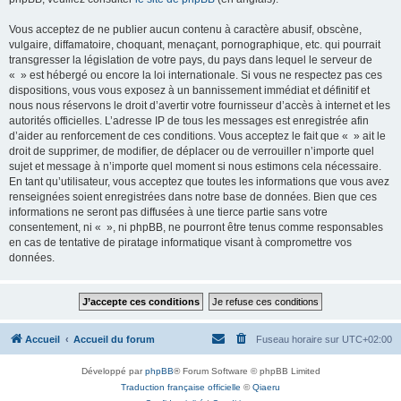
Vous acceptez de ne publier aucun contenu à caractère abusif, obscène,
vulgaire, diffamatoire, choquant, menaçant, pornographique, etc. qui pourrait
transgresser la législation de votre pays, du pays dans lequel le serveur de
« » est hébergé ou encore la loi internationale. Si vous ne respectez pas ces
dispositions, vous vous exposez à un bannissement immédiat et définitif et
nous nous réservons le droit d’avertir votre fournisseur d’accès à internet et les
autorités officielles. L’adresse IP de tous les messages est enregistrée afin
d’aider au renforcement de ces conditions. Vous acceptez le fait que « » ait le
droit de supprimer, de modifier, de déplacer ou de verrouiller n’importe quel
sujet et message à n’importe quel moment si nous estimons cela nécessaire.
En tant qu’utilisateur, vous acceptez que toutes les informations que vous avez
renseignées soient enregistrées dans notre base de données. Bien que ces
informations ne seront pas diffusées à une tierce partie sans votre
consentement, ni « », ni phpBB, ne pourront être tenus comme responsables
en cas de tentative de piratage informatique visant à compromettre vos
données.
Accueil
Accueil du forum
Fuseau horaire sur
UTC+02:00
Développé par
phpBB
® Forum Software © phpBB Limited
Traduction française officielle
©
Qiaeru