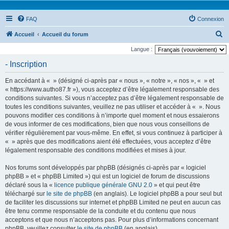
FAQ
Connexion
R
Accueil
Accueil du forum
e
Langue :
c
- Inscription
h
En accédant à « » (désigné ci-après par « nous », « notre », « nos », « » et
e
« https://www.autho87.fr »), vous acceptez d’être légalement responsable des
r
conditions suivantes. Si vous n’acceptez pas d’être légalement responsable de
toutes les conditions suivantes, veuillez ne pas utiliser et accéder à « ». Nous
c
pouvons modifier ces conditions à n’importe quel moment et nous essaierons
h
de vous informer de ces modifications, bien que nous vous conseillons de
e
vérifier régulièrement par vous-même. En effet, si vous continuez à participer à
« » après que des modifications aient été effectuées, vous acceptez d’être
r
légalement responsable des conditions modifiées et mises à jour.
Nos forums sont développés par phpBB (désignés ci-après par « logiciel
phpBB » et « phpBB Limited ») qui est un logiciel de forum de discussions
déclaré sous la «
licence publique générale GNU 2.0
» et qui peut être
téléchargé sur
le site de phpBB
(en anglais). Le logiciel phpBB a pour seul but
de faciliter les discussions sur internet et phpBB Limited ne peut en aucun cas
être tenu comme responsable de la conduite et du contenu que nous
acceptons et que nous n’acceptons pas. Pour plus d’informations concernant
phpBB, veuillez consulter
le site de phpBB
(en anglais).