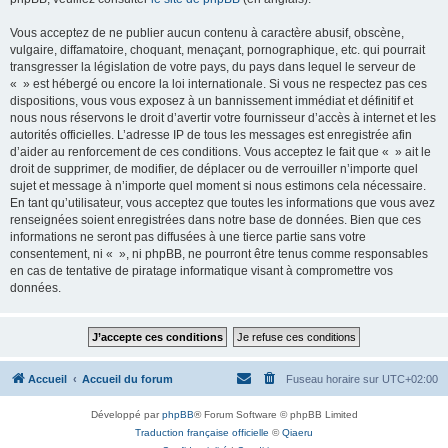
Vous acceptez de ne publier aucun contenu à caractère abusif, obscène,
vulgaire, diffamatoire, choquant, menaçant, pornographique, etc. qui pourrait
transgresser la législation de votre pays, du pays dans lequel le serveur de
« » est hébergé ou encore la loi internationale. Si vous ne respectez pas ces
dispositions, vous vous exposez à un bannissement immédiat et définitif et
nous nous réservons le droit d’avertir votre fournisseur d’accès à internet et les
autorités officielles. L’adresse IP de tous les messages est enregistrée afin
d’aider au renforcement de ces conditions. Vous acceptez le fait que « » ait le
droit de supprimer, de modifier, de déplacer ou de verrouiller n’importe quel
sujet et message à n’importe quel moment si nous estimons cela nécessaire.
En tant qu’utilisateur, vous acceptez que toutes les informations que vous avez
renseignées soient enregistrées dans notre base de données. Bien que ces
informations ne seront pas diffusées à une tierce partie sans votre
consentement, ni « », ni phpBB, ne pourront être tenus comme responsables
en cas de tentative de piratage informatique visant à compromettre vos
données.
Accueil
Accueil du forum
Fuseau horaire sur
UTC+02:00
Développé par
phpBB
® Forum Software © phpBB Limited
Traduction française officielle
©
Qiaeru