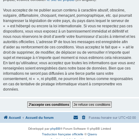
Vous acceptez de ne publier aucun contenu à caractère abusif, obscène,
vulgaire, diffamatoire, choquant, menaçant, pornographique, etc. qui pourrait
transgresser la législation de votre pays, du pays dans lequel le serveur de
« » est hébergé ou encore la loi internationale. Si vous ne respectez pas ces
dispositions, vous vous exposez à un bannissement immédiat et définitif et
nous nous réservons le droit d’avertir votre fournisseur d’accès à internet et les
autorités officielles. L’adresse IP de tous les messages est enregistrée afin
d’aider au renforcement de ces conditions. Vous acceptez le fait que « » ait le
droit de supprimer, de modifier, de déplacer ou de verrouiller n’importe quel
sujet et message à n’importe quel moment si nous estimons cela nécessaire.
En tant qu’utilisateur, vous acceptez que toutes les informations que vous avez
renseignées soient enregistrées dans notre base de données. Bien que ces
informations ne seront pas diffusées à une tierce partie sans votre
consentement, ni « », ni phpBB, ne pourront être tenus comme responsables
en cas de tentative de piratage informatique visant à compromettre vos
données.
Accueil
Accueil du forum
Fuseau horaire sur
UTC+02:00
Développé par
phpBB
® Forum Software © phpBB Limited
Traduction française officielle
©
Qiaeru