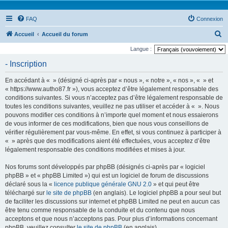
FAQ
Connexion
R
Accueil
Accueil du forum
e
Langue :
c
- Inscription
h
En accédant à « » (désigné ci-après par « nous », « notre », « nos », « » et
e
« https://www.autho87.fr »), vous acceptez d’être légalement responsable des
r
conditions suivantes. Si vous n’acceptez pas d’être légalement responsable de
toutes les conditions suivantes, veuillez ne pas utiliser et accéder à « ». Nous
c
pouvons modifier ces conditions à n’importe quel moment et nous essaierons
h
de vous informer de ces modifications, bien que nous vous conseillons de
e
vérifier régulièrement par vous-même. En effet, si vous continuez à participer à
« » après que des modifications aient été effectuées, vous acceptez d’être
r
légalement responsable des conditions modifiées et mises à jour.
Nos forums sont développés par phpBB (désignés ci-après par « logiciel
phpBB » et « phpBB Limited ») qui est un logiciel de forum de discussions
déclaré sous la «
licence publique générale GNU 2.0
» et qui peut être
téléchargé sur
le site de phpBB
(en anglais). Le logiciel phpBB a pour seul but
de faciliter les discussions sur internet et phpBB Limited ne peut en aucun cas
être tenu comme responsable de la conduite et du contenu que nous
acceptons et que nous n’acceptons pas. Pour plus d’informations concernant
phpBB, veuillez consulter
le site de phpBB
(en anglais).