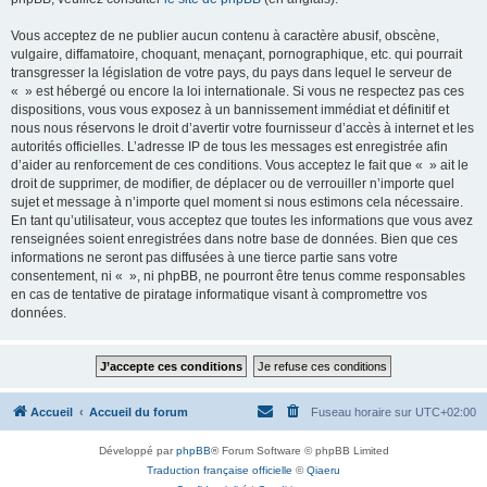
Vous acceptez de ne publier aucun contenu à caractère abusif, obscène,
vulgaire, diffamatoire, choquant, menaçant, pornographique, etc. qui pourrait
transgresser la législation de votre pays, du pays dans lequel le serveur de
« » est hébergé ou encore la loi internationale. Si vous ne respectez pas ces
dispositions, vous vous exposez à un bannissement immédiat et définitif et
nous nous réservons le droit d’avertir votre fournisseur d’accès à internet et les
autorités officielles. L’adresse IP de tous les messages est enregistrée afin
d’aider au renforcement de ces conditions. Vous acceptez le fait que « » ait le
droit de supprimer, de modifier, de déplacer ou de verrouiller n’importe quel
sujet et message à n’importe quel moment si nous estimons cela nécessaire.
En tant qu’utilisateur, vous acceptez que toutes les informations que vous avez
renseignées soient enregistrées dans notre base de données. Bien que ces
informations ne seront pas diffusées à une tierce partie sans votre
consentement, ni « », ni phpBB, ne pourront être tenus comme responsables
en cas de tentative de piratage informatique visant à compromettre vos
données.
Accueil
Accueil du forum
Fuseau horaire sur
UTC+02:00
Développé par
phpBB
® Forum Software © phpBB Limited
Traduction française officielle
©
Qiaeru