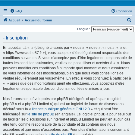
FAQ
Connexion
R
Accueil
Accueil du forum
e
Langue :
c
- Inscription
h
En accédant à « » (désigné ci-après par « nous », « notre », « nos », « » et
e
« https://www.autho87.fr »), vous acceptez d’être légalement responsable des
r
conditions suivantes. Si vous n’acceptez pas d’être légalement responsable de
toutes les conditions suivantes, veuillez ne pas utiliser et accéder à « ». Nous
c
pouvons modifier ces conditions à n’importe quel moment et nous essaierons
h
de vous informer de ces modifications, bien que nous vous conseillons de
e
vérifier régulièrement par vous-même. En effet, si vous continuez à participer à
« » après que des modifications aient été effectuées, vous acceptez d’être
r
légalement responsable des conditions modifiées et mises à jour.
Nos forums sont développés par phpBB (désignés ci-après par « logiciel
phpBB » et « phpBB Limited ») qui est un logiciel de forum de discussions
déclaré sous la «
licence publique générale GNU 2.0
» et qui peut être
téléchargé sur
le site de phpBB
(en anglais). Le logiciel phpBB a pour seul but
de faciliter les discussions sur internet et phpBB Limited ne peut en aucun cas
être tenu comme responsable de la conduite et du contenu que nous
acceptons et que nous n’acceptons pas. Pour plus d’informations concernant
phpBB, veuillez consulter
le site de phpBB
(en anglais).