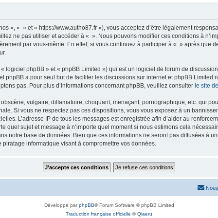
nos », « » et « https://www.autho87.fr »), vous acceptez d’être légalement respons
illez ne pas utiliser et accéder à « ». Nous pouvons modifier ces conditions à n’
ièrement par vous-même. En effet, si vous continuez à participer à « » après que de
ur.
 logiciel phpBB » et « phpBB Limited ») qui est un logiciel de forum de discussio
iel phpBB a pour seul but de faciliter les discussions sur internet et phpBB Limit
ptons pas. Pour plus d’informations concernant phpBB, veuillez consulter
le site 
obscène, vulgaire, diffamatoire, choquant, menaçant, pornographique, etc. qui pourr
onale. Si vous ne respectez pas ces dispositions, vous vous exposez à un bannisseme
fficielles. L’adresse IP de tous les messages est enregistrée afin d’aider au renforcem
rte quel sujet et message à n’importe quel moment si nous estimons cela nécessaire.
ns notre base de données. Bien que ces informations ne seront pas diffusées à une
e piratage informatique visant à compromettre vos données.
Nous
Développé par
phpBB
® Forum Software © phpBB Limited
Traduction française officielle
©
Qiaeru