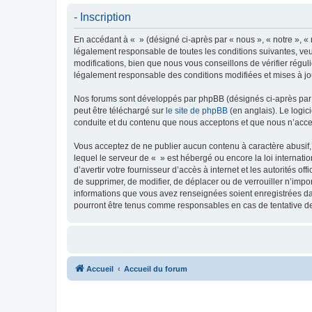
- Inscription
En accédant à « » (désigné ci-après par « nous », « notre », « 
légalement responsable de toutes les conditions suivantes, veu
modifications, bien que nous vous conseillons de vérifier régul
légalement responsable des conditions modifiées et mises à jo
Nos forums sont développés par phpBB (désignés ci-après par «
peut être téléchargé sur
le site de phpBB
(en anglais). Le logic
conduite et du contenu que nous acceptons et que nous n’acce
Vous acceptez de ne publier aucun contenu à caractère abusif, 
lequel le serveur de « » est hébergé ou encore la loi internati
d’avertir votre fournisseur d’accès à internet et les autorités o
de supprimer, de modifier, de déplacer ou de verrouiller n’impo
informations que vous avez renseignées soient enregistrées da
pourront être tenus comme responsables en cas de tentative d
Accueil
Accueil du forum