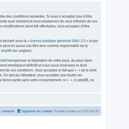
able des conditions suivantes. Si vous n’acceptez pas d’être
importe quel moment et nous essaierons de vous informer de ces
s modifications aient été effectuées, vous acceptez d’être
ns déclaré sous la «
licence publique générale GNU 2.0
» et qui
ed ne peut en aucun cas être tenu comme responsable de la
de phpBB
(en anglais).
ait transgresser la législation de votre pays, du pays dans
nt immédiat et définitif et nous nous réservons le droit
ent de ces conditions. Vous acceptez le fait que « » ait le droit
 En tant qu’utilisateur, vous acceptez que toutes les
 tierce partie sans votre consentement, ni « », ni phpBB, ne
 contacter
Supprimer les cookies
Fuseau horaire sur
UTC+02:00