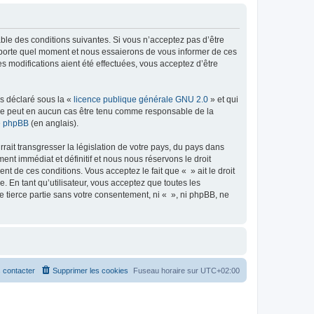
able des conditions suivantes. Si vous n’acceptez pas d’être
importe quel moment et nous essaierons de vous informer de ces
s modifications aient été effectuées, vous acceptez d’être
ns déclaré sous la «
licence publique générale GNU 2.0
» et qui
ed ne peut en aucun cas être tenu comme responsable de la
de phpBB
(en anglais).
ait transgresser la législation de votre pays, du pays dans
nt immédiat et définitif et nous nous réservons le droit
ent de ces conditions. Vous acceptez le fait que « » ait le droit
 En tant qu’utilisateur, vous acceptez que toutes les
 tierce partie sans votre consentement, ni « », ni phpBB, ne
 contacter
Supprimer les cookies
Fuseau horaire sur
UTC+02:00