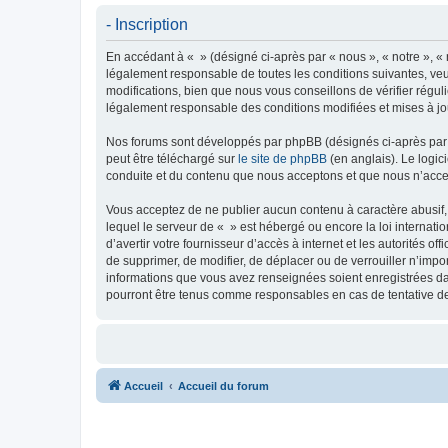
- Inscription
En accédant à « » (désigné ci-après par « nous », « notre », « 
légalement responsable de toutes les conditions suivantes, veu
modifications, bien que nous vous conseillons de vérifier régul
légalement responsable des conditions modifiées et mises à jo
Nos forums sont développés par phpBB (désignés ci-après par «
peut être téléchargé sur
le site de phpBB
(en anglais). Le logic
conduite et du contenu que nous acceptons et que nous n’acce
Vous acceptez de ne publier aucun contenu à caractère abusif, 
lequel le serveur de « » est hébergé ou encore la loi internati
d’avertir votre fournisseur d’accès à internet et les autorités o
de supprimer, de modifier, de déplacer ou de verrouiller n’impo
informations que vous avez renseignées soient enregistrées da
pourront être tenus comme responsables en cas de tentative d
Accueil
Accueil du forum