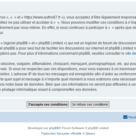
nos », « » et « https://www.autho87.fr »), vous acceptez d’être légalement respons
illez ne pas utiliser et accéder à « ». Nous pouvons modifier ces conditions à n’
ièrement par vous-même. En effet, si vous continuez à participer à « » après que de
ur.
 logiciel phpBB » et « phpBB Limited ») qui est un logiciel de forum de discussio
iel phpBB a pour seul but de faciliter les discussions sur internet et phpBB Limit
ptons pas. Pour plus d’informations concernant phpBB, veuillez consulter
le site 
obscène, vulgaire, diffamatoire, choquant, menaçant, pornographique, etc. qui pourr
onale. Si vous ne respectez pas ces dispositions, vous vous exposez à un bannisseme
fficielles. L’adresse IP de tous les messages est enregistrée afin d’aider au renforcem
rte quel sujet et message à n’importe quel moment si nous estimons cela nécessaire.
ns notre base de données. Bien que ces informations ne seront pas diffusées à une
e piratage informatique visant à compromettre vos données.
Nous
Développé par
phpBB
® Forum Software © phpBB Limited
Traduction française officielle
©
Qiaeru