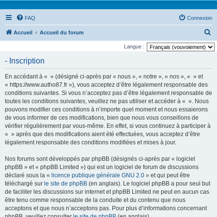
FAQ
Connexion
R
Accueil
Accueil du forum
e
Langue :
c
- Inscription
h
En accédant à « » (désigné ci-après par « nous », « notre », « nos », « » et
e
« https://www.autho87.fr »), vous acceptez d’être légalement responsable des
r
conditions suivantes. Si vous n’acceptez pas d’être légalement responsable de
toutes les conditions suivantes, veuillez ne pas utiliser et accéder à « ». Nous
c
pouvons modifier ces conditions à n’importe quel moment et nous essaierons
h
de vous informer de ces modifications, bien que nous vous conseillons de
e
vérifier régulièrement par vous-même. En effet, si vous continuez à participer à
« » après que des modifications aient été effectuées, vous acceptez d’être
r
légalement responsable des conditions modifiées et mises à jour.
Nos forums sont développés par phpBB (désignés ci-après par « logiciel
phpBB » et « phpBB Limited ») qui est un logiciel de forum de discussions
déclaré sous la «
licence publique générale GNU 2.0
» et qui peut être
téléchargé sur
le site de phpBB
(en anglais). Le logiciel phpBB a pour seul but
de faciliter les discussions sur internet et phpBB Limited ne peut en aucun cas
être tenu comme responsable de la conduite et du contenu que nous
acceptons et que nous n’acceptons pas. Pour plus d’informations concernant
phpBB, veuillez consulter
le site de phpBB
(en anglais).