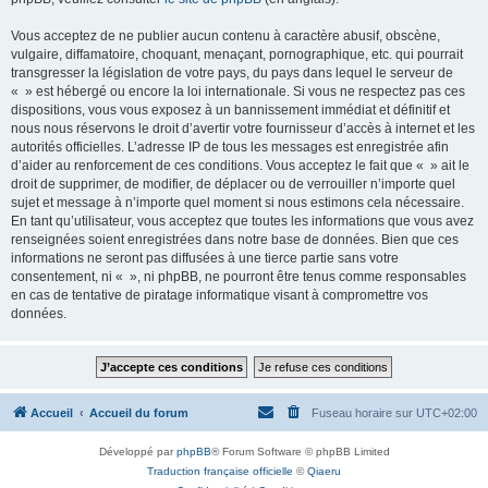
Vous acceptez de ne publier aucun contenu à caractère abusif, obscène,
vulgaire, diffamatoire, choquant, menaçant, pornographique, etc. qui pourrait
transgresser la législation de votre pays, du pays dans lequel le serveur de
« » est hébergé ou encore la loi internationale. Si vous ne respectez pas ces
dispositions, vous vous exposez à un bannissement immédiat et définitif et
nous nous réservons le droit d’avertir votre fournisseur d’accès à internet et les
autorités officielles. L’adresse IP de tous les messages est enregistrée afin
d’aider au renforcement de ces conditions. Vous acceptez le fait que « » ait le
droit de supprimer, de modifier, de déplacer ou de verrouiller n’importe quel
sujet et message à n’importe quel moment si nous estimons cela nécessaire.
En tant qu’utilisateur, vous acceptez que toutes les informations que vous avez
renseignées soient enregistrées dans notre base de données. Bien que ces
informations ne seront pas diffusées à une tierce partie sans votre
consentement, ni « », ni phpBB, ne pourront être tenus comme responsables
en cas de tentative de piratage informatique visant à compromettre vos
données.
Accueil
Accueil du forum
Fuseau horaire sur
UTC+02:00
Développé par
phpBB
® Forum Software © phpBB Limited
Traduction française officielle
©
Qiaeru