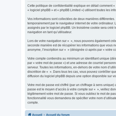
Cette politique de confidentialité explique en détail comment « 
« logiciel phpBB » et « phpBB Limited ») utilisent toutes les inf
Vos informations sont collectées de deux manières différentes.
temporairement par le navigateur internet de votre ordinateur.
assignés par le logiciel phpBB. Un troisième cookie sera créé lo
navigation en tant qu’utilisateur.
Lors de votre navigation sur « », nous pouvons également crée
seconde manière est de récupérer les informations que vous no
anonyme, l’inscription sur « » (désignée ci-après par « votre 
Votre compte contiendra au minimum un identifiant unique (dés
par « votre mot de passe ») et une adresse de courriel personn
serveur. Toutes les informations, en-dehors de votre nom d’utilis
discrétion de « ». Dans tous les cas, vous pouvez contrôler qu
diffusion du logiciel phpBB depuis une option disponible sur v
Votre mot de passe est chiffré (par un chiffrage à sens unique) 
passe est le moyen d’accès à votre compte sur « », veillez do
légitimement votre mot de passe. Si vous oubliez le mot de pass
fonctionnalité vous demandera de spécifier votre nom d’utilisat
compte.
Accueil
Accueil du forum