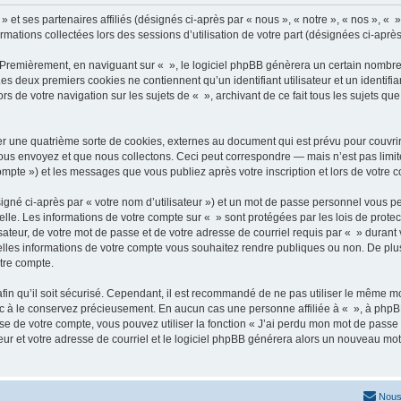
» et ses partenaires affiliés (désignés ci-après par « nous », « notre », « nos », « 
ormations collectées lors des sessions d’utilisation de votre part (désignées ci-après
 Premièrement, en naviguant sur « », le logiciel phpBB génèrera un certain nombre 
 Les deux premiers cookies ne contiennent qu’un identifiant utilisateur et un ident
rs de votre navigation sur les sujets de « », archivant de ce fait tous les sujets qu
r une quatrième sorte de cookies, externes au document qui est prévu pour couvri
us envoyez et que nous collectons. Ceci peut correspondre — mais n’est pas limité
compte ») et les messages que vous publiez après votre inscription et lors de votre
igné ci-après par « votre nom d’utilisateur ») et un mot de passe personnel vous p
elle. Les informations de votre compte sur « » sont protégées par les lois de prot
ateur, de votre mot de passe et de votre adresse de courriel requis par « » durant vo
elles informations de votre compte vous souhaitez rendre publiques ou non. De plu
otre compte.
afin qu’il soit sécurisé. Cependant, il est recommandé de ne pas utiliser le même mot
nc à le conservez précieusement. En aucun cas une personne affiliée à « », à phpB
e de votre compte, vous pouvez utiliser la fonction « J’ai perdu mon mot de passe 
eur et votre adresse de courriel et le logiciel phpBB générera alors un nouveau mo
Nous