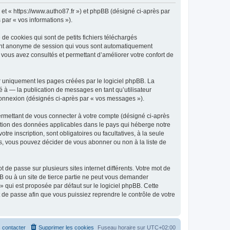
» et « https://www.autho87.fr ») et phpBB (désigné ci-après par
 par « vos informations »).
de cookies qui sont de petits fichiers téléchargés
ifiant anonyme de session qui vous sont automatiquement
e vous avez consultés et permettant d’améliorer votre confort de
r uniquement les pages créées par le logiciel phpBB. La
 à — la publication de messages en tant qu’utilisateur
 connexion (désignés ci-après par « vos messages »).
ermettant de vous connecter à votre compte (désigné ci-après
ection des données applicables dans le pays qui héberge notre
tre inscription, sont obligatoires ou facultatives, à la seule
s, vous pouvez décider de vous abonner ou non à la liste de
 de passe sur plusieurs sites internet différents. Votre mot de
B ou à un site de tierce partie ne peut vous demander
» qui est proposée par défaut sur le logiciel phpBB. Cette
t de passe afin que vous puissiez reprendre le contrôle de votre
 contacter
Supprimer les cookies
Fuseau horaire sur
UTC+02:00