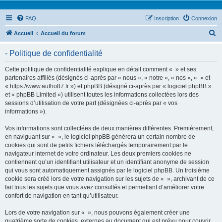
FAQ
Inscription
Connexion
R
Accueil
Accueil du forum
e
- Politique de confidentialité
c
h
Cette politique de confidentialité explique en détail comment « » et ses
partenaires affiliés (désignés ci-après par « nous », « notre », « nos », « » et
e
« https://www.autho87.fr ») et phpBB (désigné ci-après par « logiciel phpBB »
r
et « phpBB Limited ») utilisent toutes les informations collectées lors des
sessions d’utilisation de votre part (désignées ci-après par « vos
c
informations »).
h
Vos informations sont collectées de deux manières différentes. Premièrement,
e
en naviguant sur « », le logiciel phpBB génèrera un certain nombre de
r
cookies qui sont de petits fichiers téléchargés temporairement par le
navigateur internet de votre ordinateur. Les deux premiers cookies ne
contiennent qu’un identifiant utilisateur et un identifiant anonyme de session
qui vous sont automatiquement assignés par le logiciel phpBB. Un troisième
cookie sera créé lors de votre navigation sur les sujets de « », archivant de ce
fait tous les sujets que vous avez consultés et permettant d’améliorer votre
confort de navigation en tant qu’utilisateur.
Lors de votre navigation sur « », nous pouvons également créer une
quatrième sorte de cookies, externes au document qui est prévu pour couvrir