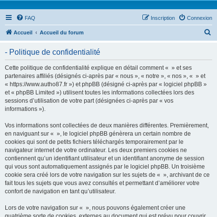
FAQ
Inscription
Connexion
R
Accueil
Accueil du forum
e
- Politique de confidentialité
c
h
Cette politique de confidentialité explique en détail comment « » et ses
partenaires affiliés (désignés ci-après par « nous », « notre », « nos », « » et
e
« https://www.autho87.fr ») et phpBB (désigné ci-après par « logiciel phpBB »
r
et « phpBB Limited ») utilisent toutes les informations collectées lors des
sessions d’utilisation de votre part (désignées ci-après par « vos
c
informations »).
h
Vos informations sont collectées de deux manières différentes. Premièrement,
e
en naviguant sur « », le logiciel phpBB génèrera un certain nombre de
r
cookies qui sont de petits fichiers téléchargés temporairement par le
navigateur internet de votre ordinateur. Les deux premiers cookies ne
contiennent qu’un identifiant utilisateur et un identifiant anonyme de session
qui vous sont automatiquement assignés par le logiciel phpBB. Un troisième
cookie sera créé lors de votre navigation sur les sujets de « », archivant de ce
fait tous les sujets que vous avez consultés et permettant d’améliorer votre
confort de navigation en tant qu’utilisateur.
Lors de votre navigation sur « », nous pouvons également créer une
quatrième sorte de cookies, externes au document qui est prévu pour couvrir