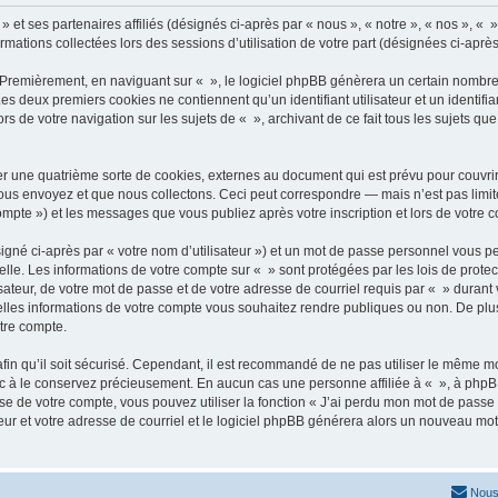
» et ses partenaires affiliés (désignés ci-après par « nous », « notre », « nos », « 
ormations collectées lors des sessions d’utilisation de votre part (désignées ci-après
 Premièrement, en naviguant sur « », le logiciel phpBB génèrera un certain nombre 
 Les deux premiers cookies ne contiennent qu’un identifiant utilisateur et un ident
rs de votre navigation sur les sujets de « », archivant de ce fait tous les sujets qu
r une quatrième sorte de cookies, externes au document qui est prévu pour couvri
us envoyez et que nous collectons. Ceci peut correspondre — mais n’est pas limité
compte ») et les messages que vous publiez après votre inscription et lors de votre
igné ci-après par « votre nom d’utilisateur ») et un mot de passe personnel vous p
elle. Les informations de votre compte sur « » sont protégées par les lois de prot
ateur, de votre mot de passe et de votre adresse de courriel requis par « » durant vo
elles informations de votre compte vous souhaitez rendre publiques ou non. De plu
otre compte.
afin qu’il soit sécurisé. Cependant, il est recommandé de ne pas utiliser le même mot
nc à le conservez précieusement. En aucun cas une personne affiliée à « », à phpB
e de votre compte, vous pouvez utiliser la fonction « J’ai perdu mon mot de passe 
eur et votre adresse de courriel et le logiciel phpBB générera alors un nouveau mo
Nous