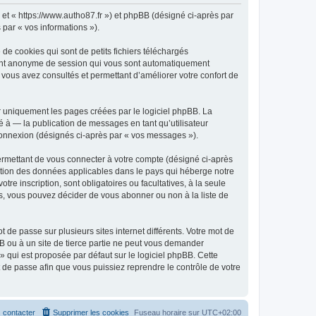
» et « https://www.autho87.fr ») et phpBB (désigné ci-après par
 par « vos informations »).
de cookies qui sont de petits fichiers téléchargés
ifiant anonyme de session qui vous sont automatiquement
e vous avez consultés et permettant d’améliorer votre confort de
r uniquement les pages créées par le logiciel phpBB. La
 à — la publication de messages en tant qu’utilisateur
 connexion (désignés ci-après par « vos messages »).
ermettant de vous connecter à votre compte (désigné ci-après
ection des données applicables dans le pays qui héberge notre
tre inscription, sont obligatoires ou facultatives, à la seule
s, vous pouvez décider de vous abonner ou non à la liste de
 de passe sur plusieurs sites internet différents. Votre mot de
B ou à un site de tierce partie ne peut vous demander
» qui est proposée par défaut sur le logiciel phpBB. Cette
t de passe afin que vous puissiez reprendre le contrôle de votre
 contacter
Supprimer les cookies
Fuseau horaire sur
UTC+02:00