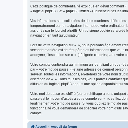
Cette politique de confidentialité explique en détail comment « 
« logiciel phpBB » et « phpBB Limited ») utilisent toutes les inf
Vos informations sont collectées de deux manières différentes.
temporairement par le navigateur internet de votre ordinateur.
assignés par le logiciel phpBB. Un troisième cookie sera créé lo
navigation en tant qu’utilisateur.
Lors de votre navigation sur « », nous pouvons également crée
seconde manière est de récupérer les informations que vous no
anonyme, l’inscription sur « » (désignée ci-après par « votre 
Votre compte contiendra au minimum un identifiant unique (dés
par « votre mot de passe ») et une adresse de courriel personn
serveur. Toutes les informations, en-dehors de votre nom d’utilis
discrétion de « ». Dans tous les cas, vous pouvez contrôler qu
diffusion du logiciel phpBB depuis une option disponible sur v
Votre mot de passe est chiffré (par un chiffrage à sens unique) 
passe est le moyen d’accès à votre compte sur « », veillez do
légitimement votre mot de passe. Si vous oubliez le mot de pass
fonctionnalité vous demandera de spécifier votre nom d’utilisat
compte.
Accueil
Accueil du forum