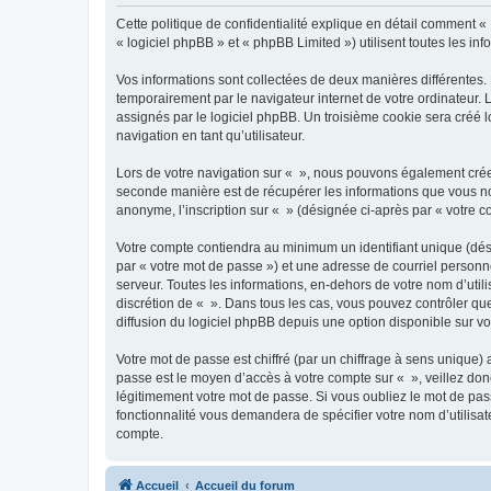
Cette politique de confidentialité explique en détail comment « 
« logiciel phpBB » et « phpBB Limited ») utilisent toutes les inf
Vos informations sont collectées de deux manières différentes.
temporairement par le navigateur internet de votre ordinateur.
assignés par le logiciel phpBB. Un troisième cookie sera créé lo
navigation en tant qu’utilisateur.
Lors de votre navigation sur « », nous pouvons également crée
seconde manière est de récupérer les informations que vous no
anonyme, l’inscription sur « » (désignée ci-après par « votre 
Votre compte contiendra au minimum un identifiant unique (dés
par « votre mot de passe ») et une adresse de courriel personn
serveur. Toutes les informations, en-dehors de votre nom d’utilis
discrétion de « ». Dans tous les cas, vous pouvez contrôler qu
diffusion du logiciel phpBB depuis une option disponible sur v
Votre mot de passe est chiffré (par un chiffrage à sens unique) 
passe est le moyen d’accès à votre compte sur « », veillez do
légitimement votre mot de passe. Si vous oubliez le mot de pass
fonctionnalité vous demandera de spécifier votre nom d’utilisat
compte.
Accueil
Accueil du forum