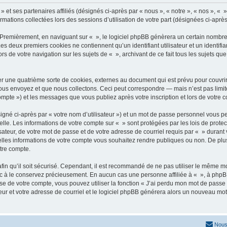
» et ses partenaires affiliés (désignés ci-après par « nous », « notre », « nos », « 
ormations collectées lors des sessions d’utilisation de votre part (désignées ci-après
 Premièrement, en naviguant sur « », le logiciel phpBB génèrera un certain nombre 
 Les deux premiers cookies ne contiennent qu’un identifiant utilisateur et un ident
rs de votre navigation sur les sujets de « », archivant de ce fait tous les sujets qu
r une quatrième sorte de cookies, externes au document qui est prévu pour couvri
us envoyez et que nous collectons. Ceci peut correspondre — mais n’est pas limité
compte ») et les messages que vous publiez après votre inscription et lors de votre
igné ci-après par « votre nom d’utilisateur ») et un mot de passe personnel vous p
elle. Les informations de votre compte sur « » sont protégées par les lois de prot
ateur, de votre mot de passe et de votre adresse de courriel requis par « » durant vo
elles informations de votre compte vous souhaitez rendre publiques ou non. De plu
otre compte.
afin qu’il soit sécurisé. Cependant, il est recommandé de ne pas utiliser le même mot
nc à le conservez précieusement. En aucun cas une personne affiliée à « », à phpB
e de votre compte, vous pouvez utiliser la fonction « J’ai perdu mon mot de passe 
eur et votre adresse de courriel et le logiciel phpBB générera alors un nouveau mo
Nous