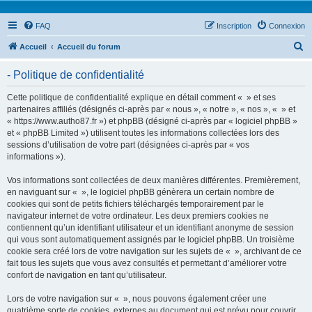
FAQ
Inscription
Connexion
R
Accueil
Accueil du forum
e
- Politique de confidentialité
c
h
Cette politique de confidentialité explique en détail comment « » et ses
partenaires affiliés (désignés ci-après par « nous », « notre », « nos », « » et
e
« https://www.autho87.fr ») et phpBB (désigné ci-après par « logiciel phpBB »
r
et « phpBB Limited ») utilisent toutes les informations collectées lors des
sessions d’utilisation de votre part (désignées ci-après par « vos
c
informations »).
h
Vos informations sont collectées de deux manières différentes. Premièrement,
e
en naviguant sur « », le logiciel phpBB génèrera un certain nombre de
r
cookies qui sont de petits fichiers téléchargés temporairement par le
navigateur internet de votre ordinateur. Les deux premiers cookies ne
contiennent qu’un identifiant utilisateur et un identifiant anonyme de session
qui vous sont automatiquement assignés par le logiciel phpBB. Un troisième
cookie sera créé lors de votre navigation sur les sujets de « », archivant de ce
fait tous les sujets que vous avez consultés et permettant d’améliorer votre
confort de navigation en tant qu’utilisateur.
Lors de votre navigation sur « », nous pouvons également créer une
quatrième sorte de cookies, externes au document qui est prévu pour couvrir