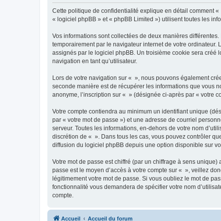
Cette politique de confidentialité explique en détail comment « 
« logiciel phpBB » et « phpBB Limited ») utilisent toutes les inf
Vos informations sont collectées de deux manières différentes.
temporairement par le navigateur internet de votre ordinateur.
assignés par le logiciel phpBB. Un troisième cookie sera créé lo
navigation en tant qu’utilisateur.
Lors de votre navigation sur « », nous pouvons également crée
seconde manière est de récupérer les informations que vous no
anonyme, l’inscription sur « » (désignée ci-après par « votre 
Votre compte contiendra au minimum un identifiant unique (dés
par « votre mot de passe ») et une adresse de courriel personn
serveur. Toutes les informations, en-dehors de votre nom d’utilis
discrétion de « ». Dans tous les cas, vous pouvez contrôler qu
diffusion du logiciel phpBB depuis une option disponible sur v
Votre mot de passe est chiffré (par un chiffrage à sens unique) 
passe est le moyen d’accès à votre compte sur « », veillez do
légitimement votre mot de passe. Si vous oubliez le mot de pass
fonctionnalité vous demandera de spécifier votre nom d’utilisat
compte.
Accueil
Accueil du forum