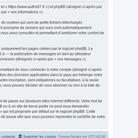
» et « https://www.autho87.fr ») et phpBB (désigné ci-après par
 par « vos informations »).
de cookies qui sont de petits fichiers téléchargés
ifiant anonyme de session qui vous sont automatiquement
e vous avez consultés et permettant d’améliorer votre confort de
r uniquement les pages créées par le logiciel phpBB. La
 à — la publication de messages en tant qu’utilisateur
 connexion (désignés ci-après par « vos messages »).
ermettant de vous connecter à votre compte (désigné ci-après
ection des données applicables dans le pays qui héberge notre
tre inscription, sont obligatoires ou facultatives, à la seule
s, vous pouvez décider de vous abonner ou non à la liste de
 de passe sur plusieurs sites internet différents. Votre mot de
B ou à un site de tierce partie ne peut vous demander
» qui est proposée par défaut sur le logiciel phpBB. Cette
t de passe afin que vous puissiez reprendre le contrôle de votre
 contacter
Supprimer les cookies
Fuseau horaire sur
UTC+02:00