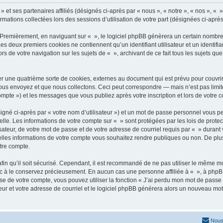
» et ses partenaires affiliés (désignés ci-après par « nous », « notre », « nos », « 
ormations collectées lors des sessions d’utilisation de votre part (désignées ci-après
 Premièrement, en naviguant sur « », le logiciel phpBB génèrera un certain nombre 
 Les deux premiers cookies ne contiennent qu’un identifiant utilisateur et un ident
rs de votre navigation sur les sujets de « », archivant de ce fait tous les sujets qu
r une quatrième sorte de cookies, externes au document qui est prévu pour couvri
us envoyez et que nous collectons. Ceci peut correspondre — mais n’est pas limité
compte ») et les messages que vous publiez après votre inscription et lors de votre
igné ci-après par « votre nom d’utilisateur ») et un mot de passe personnel vous p
elle. Les informations de votre compte sur « » sont protégées par les lois de prot
ateur, de votre mot de passe et de votre adresse de courriel requis par « » durant vo
elles informations de votre compte vous souhaitez rendre publiques ou non. De plu
otre compte.
afin qu’il soit sécurisé. Cependant, il est recommandé de ne pas utiliser le même mot
nc à le conservez précieusement. En aucun cas une personne affiliée à « », à phpB
e de votre compte, vous pouvez utiliser la fonction « J’ai perdu mon mot de passe 
eur et votre adresse de courriel et le logiciel phpBB générera alors un nouveau mo
Nous