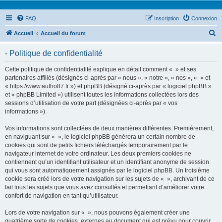
FAQ
Inscription
Connexion
R
Accueil
Accueil du forum
e
- Politique de confidentialité
c
h
Cette politique de confidentialité explique en détail comment « » et ses
partenaires affiliés (désignés ci-après par « nous », « notre », « nos », « » et
e
« https://www.autho87.fr ») et phpBB (désigné ci-après par « logiciel phpBB »
r
et « phpBB Limited ») utilisent toutes les informations collectées lors des
sessions d’utilisation de votre part (désignées ci-après par « vos
c
informations »).
h
Vos informations sont collectées de deux manières différentes. Premièrement,
e
en naviguant sur « », le logiciel phpBB génèrera un certain nombre de
r
cookies qui sont de petits fichiers téléchargés temporairement par le
navigateur internet de votre ordinateur. Les deux premiers cookies ne
contiennent qu’un identifiant utilisateur et un identifiant anonyme de session
qui vous sont automatiquement assignés par le logiciel phpBB. Un troisième
cookie sera créé lors de votre navigation sur les sujets de « », archivant de ce
fait tous les sujets que vous avez consultés et permettant d’améliorer votre
confort de navigation en tant qu’utilisateur.
Lors de votre navigation sur « », nous pouvons également créer une
quatrième sorte de cookies, externes au document qui est prévu pour couvrir