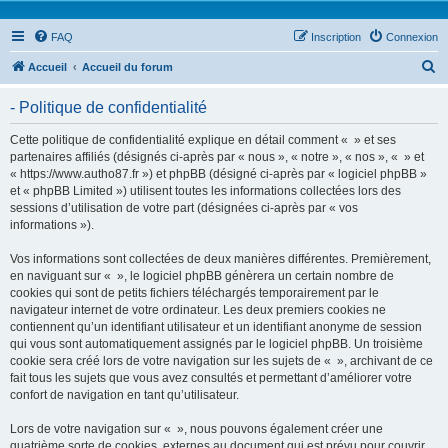
FAQ
Inscription
Connexion
R
Accueil
Accueil du forum
e
- Politique de confidentialité
c
h
Cette politique de confidentialité explique en détail comment « » et ses
partenaires affiliés (désignés ci-après par « nous », « notre », « nos », « » et
e
« https://www.autho87.fr ») et phpBB (désigné ci-après par « logiciel phpBB »
r
et « phpBB Limited ») utilisent toutes les informations collectées lors des
sessions d’utilisation de votre part (désignées ci-après par « vos
c
informations »).
h
Vos informations sont collectées de deux manières différentes. Premièrement,
e
en naviguant sur « », le logiciel phpBB génèrera un certain nombre de
r
cookies qui sont de petits fichiers téléchargés temporairement par le
navigateur internet de votre ordinateur. Les deux premiers cookies ne
contiennent qu’un identifiant utilisateur et un identifiant anonyme de session
qui vous sont automatiquement assignés par le logiciel phpBB. Un troisième
cookie sera créé lors de votre navigation sur les sujets de « », archivant de ce
fait tous les sujets que vous avez consultés et permettant d’améliorer votre
confort de navigation en tant qu’utilisateur.
Lors de votre navigation sur « », nous pouvons également créer une
quatrième sorte de cookies, externes au document qui est prévu pour couvrir