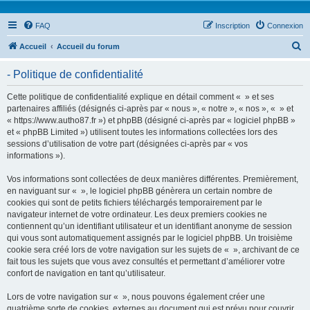
FAQ
Inscription
Connexion
R
Accueil
Accueil du forum
e
- Politique de confidentialité
c
h
Cette politique de confidentialité explique en détail comment « » et ses
partenaires affiliés (désignés ci-après par « nous », « notre », « nos », « » et
e
« https://www.autho87.fr ») et phpBB (désigné ci-après par « logiciel phpBB »
r
et « phpBB Limited ») utilisent toutes les informations collectées lors des
sessions d’utilisation de votre part (désignées ci-après par « vos
c
informations »).
h
Vos informations sont collectées de deux manières différentes. Premièrement,
e
en naviguant sur « », le logiciel phpBB génèrera un certain nombre de
r
cookies qui sont de petits fichiers téléchargés temporairement par le
navigateur internet de votre ordinateur. Les deux premiers cookies ne
contiennent qu’un identifiant utilisateur et un identifiant anonyme de session
qui vous sont automatiquement assignés par le logiciel phpBB. Un troisième
cookie sera créé lors de votre navigation sur les sujets de « », archivant de ce
fait tous les sujets que vous avez consultés et permettant d’améliorer votre
confort de navigation en tant qu’utilisateur.
Lors de votre navigation sur « », nous pouvons également créer une
quatrième sorte de cookies, externes au document qui est prévu pour couvrir