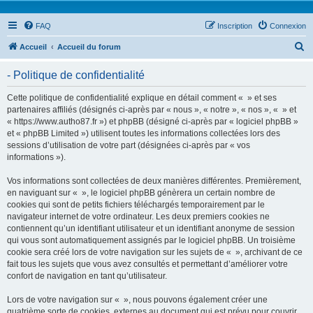
FAQ
Inscription
Connexion
R
Accueil
Accueil du forum
e
- Politique de confidentialité
c
h
Cette politique de confidentialité explique en détail comment « » et ses
partenaires affiliés (désignés ci-après par « nous », « notre », « nos », « » et
e
« https://www.autho87.fr ») et phpBB (désigné ci-après par « logiciel phpBB »
r
et « phpBB Limited ») utilisent toutes les informations collectées lors des
sessions d’utilisation de votre part (désignées ci-après par « vos
c
informations »).
h
Vos informations sont collectées de deux manières différentes. Premièrement,
e
en naviguant sur « », le logiciel phpBB génèrera un certain nombre de
r
cookies qui sont de petits fichiers téléchargés temporairement par le
navigateur internet de votre ordinateur. Les deux premiers cookies ne
contiennent qu’un identifiant utilisateur et un identifiant anonyme de session
qui vous sont automatiquement assignés par le logiciel phpBB. Un troisième
cookie sera créé lors de votre navigation sur les sujets de « », archivant de ce
fait tous les sujets que vous avez consultés et permettant d’améliorer votre
confort de navigation en tant qu’utilisateur.
Lors de votre navigation sur « », nous pouvons également créer une
quatrième sorte de cookies, externes au document qui est prévu pour couvrir