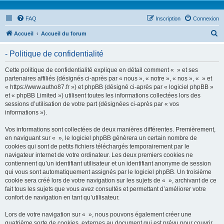
FAQ
Inscription
Connexion
R
Accueil
Accueil du forum
e
- Politique de confidentialité
c
h
Cette politique de confidentialité explique en détail comment « » et ses
partenaires affiliés (désignés ci-après par « nous », « notre », « nos », « » et
e
« https://www.autho87.fr ») et phpBB (désigné ci-après par « logiciel phpBB »
r
et « phpBB Limited ») utilisent toutes les informations collectées lors des
sessions d’utilisation de votre part (désignées ci-après par « vos
c
informations »).
h
Vos informations sont collectées de deux manières différentes. Premièrement,
e
en naviguant sur « », le logiciel phpBB génèrera un certain nombre de
r
cookies qui sont de petits fichiers téléchargés temporairement par le
navigateur internet de votre ordinateur. Les deux premiers cookies ne
contiennent qu’un identifiant utilisateur et un identifiant anonyme de session
qui vous sont automatiquement assignés par le logiciel phpBB. Un troisième
cookie sera créé lors de votre navigation sur les sujets de « », archivant de ce
fait tous les sujets que vous avez consultés et permettant d’améliorer votre
confort de navigation en tant qu’utilisateur.
Lors de votre navigation sur « », nous pouvons également créer une
quatrième sorte de cookies, externes au document qui est prévu pour couvrir