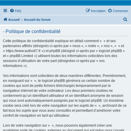
FAQ
Inscription
Connexion
R
Accueil
Accueil du forum
e
- Politique de confidentialité
c
h
Cette politique de confidentialité explique en détail comment « » et ses
partenaires affiliés (désignés ci-après par « nous », « notre », « nos », « » et
e
« https://www.autho87.fr ») et phpBB (désigné ci-après par « logiciel phpBB »
r
et « phpBB Limited ») utilisent toutes les informations collectées lors des
sessions d’utilisation de votre part (désignées ci-après par « vos
c
informations »).
h
Vos informations sont collectées de deux manières différentes. Premièrement,
e
en naviguant sur « », le logiciel phpBB génèrera un certain nombre de
r
cookies qui sont de petits fichiers téléchargés temporairement par le
navigateur internet de votre ordinateur. Les deux premiers cookies ne
contiennent qu’un identifiant utilisateur et un identifiant anonyme de session
qui vous sont automatiquement assignés par le logiciel phpBB. Un troisième
cookie sera créé lors de votre navigation sur les sujets de « », archivant de ce
fait tous les sujets que vous avez consultés et permettant d’améliorer votre
confort de navigation en tant qu’utilisateur.
Lors de votre navigation sur « », nous pouvons également créer une
quatrième sorte de cookies, externes au document qui est prévu pour couvrir