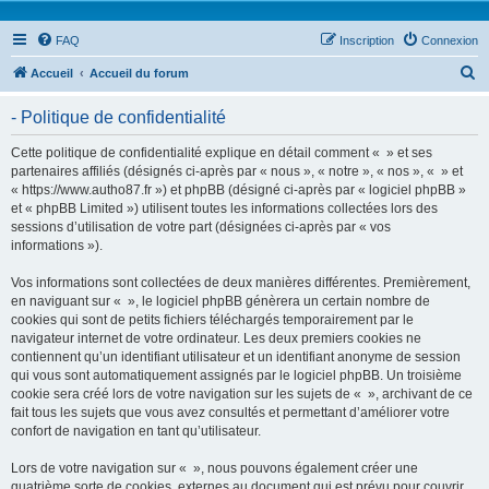
FAQ
Inscription
Connexion
R
Accueil
Accueil du forum
e
- Politique de confidentialité
c
h
Cette politique de confidentialité explique en détail comment « » et ses
partenaires affiliés (désignés ci-après par « nous », « notre », « nos », « » et
e
« https://www.autho87.fr ») et phpBB (désigné ci-après par « logiciel phpBB »
r
et « phpBB Limited ») utilisent toutes les informations collectées lors des
sessions d’utilisation de votre part (désignées ci-après par « vos
c
informations »).
h
Vos informations sont collectées de deux manières différentes. Premièrement,
e
en naviguant sur « », le logiciel phpBB génèrera un certain nombre de
r
cookies qui sont de petits fichiers téléchargés temporairement par le
navigateur internet de votre ordinateur. Les deux premiers cookies ne
contiennent qu’un identifiant utilisateur et un identifiant anonyme de session
qui vous sont automatiquement assignés par le logiciel phpBB. Un troisième
cookie sera créé lors de votre navigation sur les sujets de « », archivant de ce
fait tous les sujets que vous avez consultés et permettant d’améliorer votre
confort de navigation en tant qu’utilisateur.
Lors de votre navigation sur « », nous pouvons également créer une
quatrième sorte de cookies, externes au document qui est prévu pour couvrir