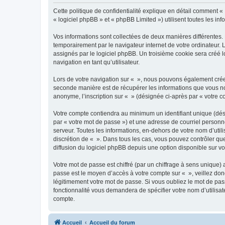
Cette politique de confidentialité explique en détail comment « 
« logiciel phpBB » et « phpBB Limited ») utilisent toutes les inf
Vos informations sont collectées de deux manières différentes.
temporairement par le navigateur internet de votre ordinateur.
assignés par le logiciel phpBB. Un troisième cookie sera créé lo
navigation en tant qu’utilisateur.
Lors de votre navigation sur « », nous pouvons également crée
seconde manière est de récupérer les informations que vous no
anonyme, l’inscription sur « » (désignée ci-après par « votre 
Votre compte contiendra au minimum un identifiant unique (dés
par « votre mot de passe ») et une adresse de courriel personn
serveur. Toutes les informations, en-dehors de votre nom d’utilis
discrétion de « ». Dans tous les cas, vous pouvez contrôler qu
diffusion du logiciel phpBB depuis une option disponible sur v
Votre mot de passe est chiffré (par un chiffrage à sens unique) 
passe est le moyen d’accès à votre compte sur « », veillez do
légitimement votre mot de passe. Si vous oubliez le mot de pass
fonctionnalité vous demandera de spécifier votre nom d’utilisat
compte.
Accueil
Accueil du forum