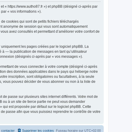
» et « https://www.autho87.fr ») et phpBB (désigné ci-après par
 par « vos informations »).
de cookies qui sont de petits fichiers téléchargés
ifiant anonyme de session qui vous sont automatiquement
e vous avez consultés et permettant d’améliorer votre confort de
r uniquement les pages créées par le logiciel phpBB. La
 à — la publication de messages en tant qu’utilisateur
 connexion (désignés ci-après par « vos messages »).
ermettant de vous connecter à votre compte (désigné ci-après
ection des données applicables dans le pays qui héberge notre
tre inscription, sont obligatoires ou facultatives, à la seule
s, vous pouvez décider de vous abonner ou non à la liste de
 de passe sur plusieurs sites internet différents. Votre mot de
B ou à un site de tierce partie ne peut vous demander
» qui est proposée par défaut sur le logiciel phpBB. Cette
t de passe afin que vous puissiez reprendre le contrôle de votre
 contacter
Supprimer les cookies
Fuseau horaire sur
UTC+02:00