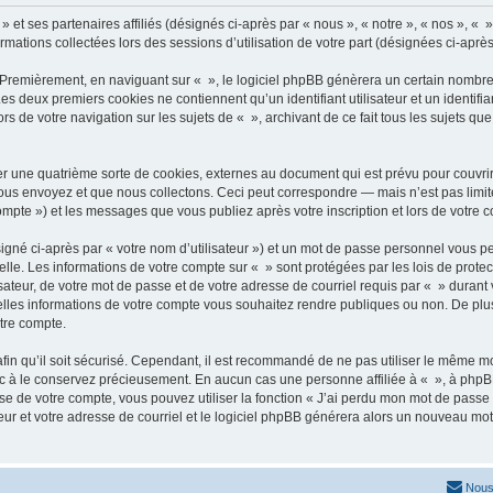
» et ses partenaires affiliés (désignés ci-après par « nous », « notre », « nos », « 
ormations collectées lors des sessions d’utilisation de votre part (désignées ci-après
 Premièrement, en naviguant sur « », le logiciel phpBB génèrera un certain nombre 
 Les deux premiers cookies ne contiennent qu’un identifiant utilisateur et un ident
rs de votre navigation sur les sujets de « », archivant de ce fait tous les sujets qu
r une quatrième sorte de cookies, externes au document qui est prévu pour couvri
us envoyez et que nous collectons. Ceci peut correspondre — mais n’est pas limité
compte ») et les messages que vous publiez après votre inscription et lors de votre
igné ci-après par « votre nom d’utilisateur ») et un mot de passe personnel vous p
elle. Les informations de votre compte sur « » sont protégées par les lois de prot
ateur, de votre mot de passe et de votre adresse de courriel requis par « » durant vo
elles informations de votre compte vous souhaitez rendre publiques ou non. De plu
otre compte.
afin qu’il soit sécurisé. Cependant, il est recommandé de ne pas utiliser le même mot
nc à le conservez précieusement. En aucun cas une personne affiliée à « », à phpB
e de votre compte, vous pouvez utiliser la fonction « J’ai perdu mon mot de passe 
eur et votre adresse de courriel et le logiciel phpBB générera alors un nouveau mo
Nous