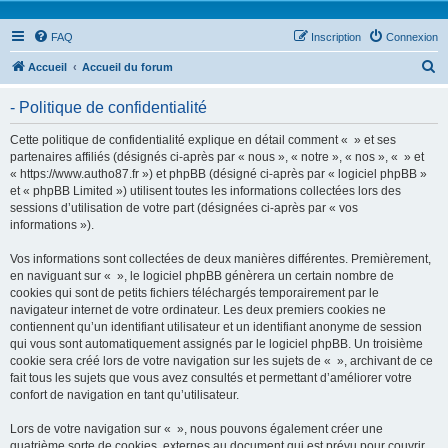
FAQ
Inscription
Connexion
R
Accueil
Accueil du forum
e
- Politique de confidentialité
c
h
Cette politique de confidentialité explique en détail comment « » et ses
partenaires affiliés (désignés ci-après par « nous », « notre », « nos », « » et
e
« https://www.autho87.fr ») et phpBB (désigné ci-après par « logiciel phpBB »
r
et « phpBB Limited ») utilisent toutes les informations collectées lors des
sessions d’utilisation de votre part (désignées ci-après par « vos
c
informations »).
h
Vos informations sont collectées de deux manières différentes. Premièrement,
e
en naviguant sur « », le logiciel phpBB génèrera un certain nombre de
r
cookies qui sont de petits fichiers téléchargés temporairement par le
navigateur internet de votre ordinateur. Les deux premiers cookies ne
contiennent qu’un identifiant utilisateur et un identifiant anonyme de session
qui vous sont automatiquement assignés par le logiciel phpBB. Un troisième
cookie sera créé lors de votre navigation sur les sujets de « », archivant de ce
fait tous les sujets que vous avez consultés et permettant d’améliorer votre
confort de navigation en tant qu’utilisateur.
Lors de votre navigation sur « », nous pouvons également créer une
quatrième sorte de cookies, externes au document qui est prévu pour couvrir